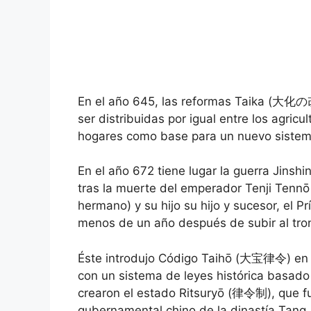
En el año 645, las reformas Taika (大化の改
ser distribuidas por igual entre los agric
hogares como base para un nuevo sistem
En el año 672 tiene lugar la guerra Jins
tras la muerte del emperador Tenji Tenn
hermano) y su hijo su hijo y sucesor, el 
menos de un año después de subir al tron
Éste introdujo Código Taihō (大宝律令) en e
con un sistema de leyes histórica basado
crearon el estado Ritsuryō (律令制), que 
gubernamental chino de la dinastía Tang.