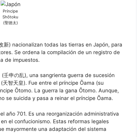
Príncipe
Shōtoku
(聖徳太)
新) nacionalizan todas las tierras en Japón, para
ultores. Se ordena la compilación de un registro de
a de impuestos.
hin (壬申の乱), una sangrienta guerra de sucesión
ō (天智天皇). Fue entre el príncipe Ōama (su
Príncipe Ōtomo. La guerra la gana Ōtomo. Aunque,
o se suicida y pasa a reinar el príncipe Ōama.
l año 701. Es una reorganización administrativa
 en el confucionismo. Estas reformas legales
fue mayormente una adaptación del sistema