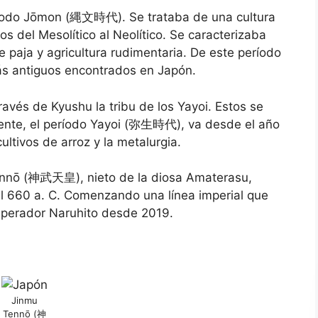
eríodo Jōmon (縄文時代). Se trataba de una cultura
 del Mesolítico al Neolítico. Se caracterizaba
 paja y agricultura rudimentaria. De este período
más antiguos encontrados en Japón.
ravés de Kyushu la tribu de los Yayoi. Estos se
ente, el período Yayoi (弥生時代), va desde el año
ultivos de arroz y la metalurgia.
ennō (神武天皇), nieto de la diosa Amaterasu,
el 660 a. C. Comenzando una línea imperial que
emperador Naruhito desde 2019.
Jinmu
Tennō (神