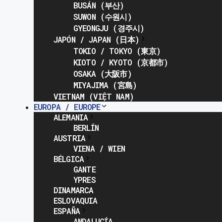
BUSÁN (부산)
SUWON (수원시)
GYEONGJU (경주시)
JAPÓN / JAPAN (日本)
TOKIO / TOKYO (東京)
KIOTO / KYOTO (京都市)
OSAKA (大阪市)
MIYAJIMA (宮島)
VIETNAM (VIỆT NAM)
EUROPA / EUROPE
ALEMANIA
BERLÍN
AUSTRIA
VIENA / WIEN
BÉLGICA
GANTE
YPRES
DINAMARCA
ESLOVAQUIA
ESPAÑA
ANDALUCÍA