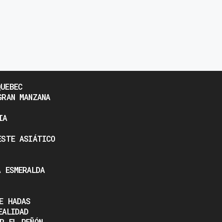
UEBEC
GRAN MANZANA
IA
ESTE ASIÁTICO
A ESMERALDA
E HADAS
EALIDAD
R EL PEÑÓN