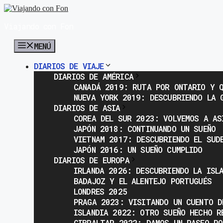
Saltar
al
Viajando con Fon
contenido
MENÚ
DIARIOS DE VIAJE
DIARIOS DE AMÉRICA
CANADÁ 2019: RUTA POR ONTARIO Y Q
NUEVA YORK 2019: DESCUBRIENDO LA 
DIARIOS DE ASIA
COREA DEL SUR 2023: VOLVEMOS A AS
JAPÓN 2018: CONTINUANDO UN SUEÑO
VIETNAM 2017: DESCUBRIENDO EL SUD
JAPÓN 2016: UN SUEÑO CUMPLIDO
DIARIOS DE EUROPA
IRLANDA 2026: DESCUBRIENDO LA ISL
BADAJOZ Y EL ALENTEJO PORTUGUÉS
LONDRES 2025
PRAGA 2023: VISITANDO UN CUENTO D
ISLANDIA 2022: OTRO SUEÑO HECHO R
GIBRALTAR 2022: DAMOS UN PASEO PO