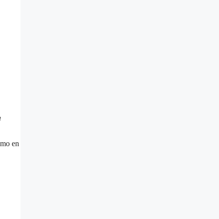
a
smo en