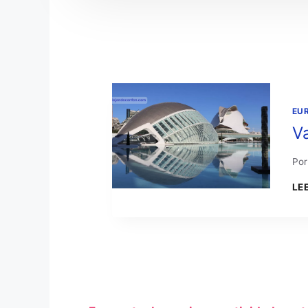
EU
Va
Por
LE