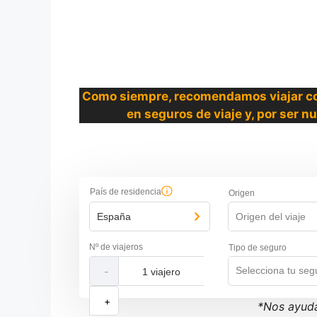
Como siempre, recomendamos viajar con 
en seguros de viaje y, por ser n
País de residencia
Origen
España
Origen del viaje
Nº de viajeros
Tipo de seguro
Selecciona tu seg
-
+
*Nos ayuda