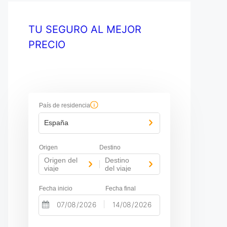
TU SEGURO AL MEJOR
PRECIO
País de residencia
España
Origen
Destino
Origen del
Destino
-
viaje
del viaje
Fecha inicio
Fecha final
-
N
N
a
a