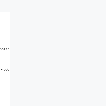
emos en
0 y 500