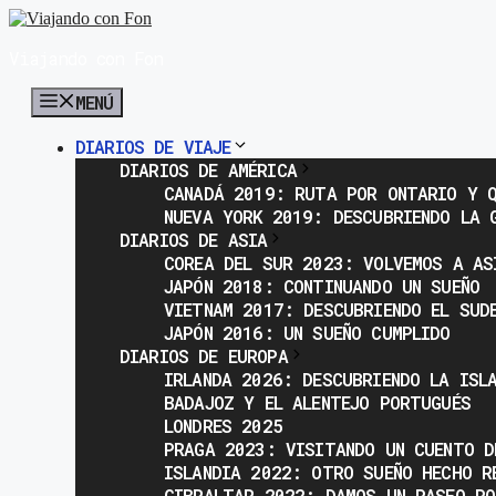
Saltar
al
Viajando con Fon
contenido
MENÚ
DIARIOS DE VIAJE
DIARIOS DE AMÉRICA
CANADÁ 2019: RUTA POR ONTARIO Y Q
NUEVA YORK 2019: DESCUBRIENDO LA 
DIARIOS DE ASIA
COREA DEL SUR 2023: VOLVEMOS A AS
JAPÓN 2018: CONTINUANDO UN SUEÑO
VIETNAM 2017: DESCUBRIENDO EL SUD
JAPÓN 2016: UN SUEÑO CUMPLIDO
DIARIOS DE EUROPA
IRLANDA 2026: DESCUBRIENDO LA ISL
BADAJOZ Y EL ALENTEJO PORTUGUÉS
LONDRES 2025
PRAGA 2023: VISITANDO UN CUENTO D
ISLANDIA 2022: OTRO SUEÑO HECHO R
GIBRALTAR 2022: DAMOS UN PASEO PO