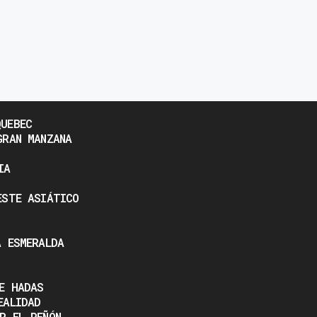
UEBEC
GRAN MANZANA
IA
ESTE ASIÁTICO
A ESMERALDA
E HADAS
EALIDAD
R EL PEÑÓN