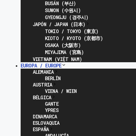
BUSÁN (부산)
SUWON (수원시)
GYEONGJU (경주시)
JAPÓN / JAPAN (日本)
TOKIO / TOKYO (東京)
KIOTO / KYOTO (京都市)
OSAKA (大阪市)
MIYAJIMA (宮島)
VIETNAM (VIỆT NAM)
EUROPA / EUROPE
ALEMANIA
BERLÍN
AUSTRIA
VIENA / WIEN
BÉLGICA
GANTE
YPRES
DINAMARCA
ESLOVAQUIA
ESPAÑA
ANDALUCÍA