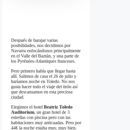
keyboard
keyboard
shortcuts
shortcuts
for
for
changing
changing
dates.
dates.
Después de barajar varias
posibilidades, nos decidimos por
Navarra enfocándonos principalmente
en el Valle del Baztán, y una parte de
los Pyrénées-Atlantiques franceses.
Pero primero había que llegar hasta
allí. Salimos de casa el 26 de julio y
haríamos noche en Toledo. No nos
gusta hacer todo el viaje del tirón así
que descansamos en esta preciosa
ciudad.
Elegimos el hotel
Beatriz Toledo
Auditorium
, un gran hotel de 3
estrellas con piscina pero con las
habitaciones muy anticuadas. Pero por
44€ la noche estaba muy, muy bien.