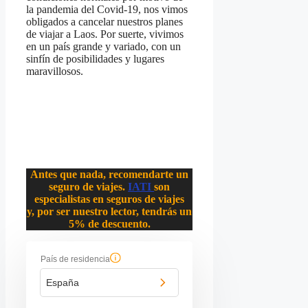
la pandemia del Covid-19, nos vimos
obligados a cancelar nuestros planes
de viajar a Laos. Por suerte, vivimos
en un país grande y variado, con un
sinfín de posibilidades y lugares
maravillosos.
Antes que nada, recomendarte un
seguro de viajes.
IATI
son
especialistas en seguros de viajes
y, por ser nuestro lector, tendrás un
5% de descuento.
País de residencia
España