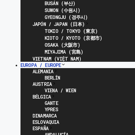
BUSÁN (부산)
SUWON (수원시)
GYEONGJU (경주시)
JAPÓN / JAPAN (日本)
TOKIO / TOKYO (東京)
KIOTO / KYOTO (京都市)
OSAKA (大阪市)
MIYAJIMA (宮島)
VIETNAM (VIỆT NAM)
EUROPA / EUROPE
ALEMANIA
BERLÍN
AUSTRIA
VIENA / WIEN
BÉLGICA
GANTE
YPRES
DINAMARCA
ESLOVAQUIA
ESPAÑA
ANDALUCÍA