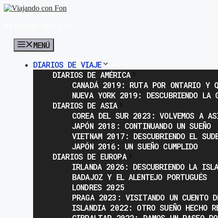
Saltar
al
Viajando con Fon
contenido
MENÚ
DIARIOS DE VIAJE
DIARIOS DE AMÉRICA
CANADÁ 2019: RUTA POR ONTARIO Y Q
NUEVA YORK 2019: DESCUBRIENDO LA 
DIARIOS DE ASIA
COREA DEL SUR 2023: VOLVEMOS A AS
JAPÓN 2018: CONTINUANDO UN SUEÑO
VIETNAM 2017: DESCUBRIENDO EL SUD
JAPÓN 2016: UN SUEÑO CUMPLIDO
DIARIOS DE EUROPA
IRLANDA 2026: DESCUBRIENDO LA ISL
BADAJOZ Y EL ALENTEJO PORTUGUÉS
LONDRES 2025
PRAGA 2023: VISITANDO UN CUENTO D
ISLANDIA 2022: OTRO SUEÑO HECHO R
GIBRALTAR 2022: DAMOS UN PASEO PO