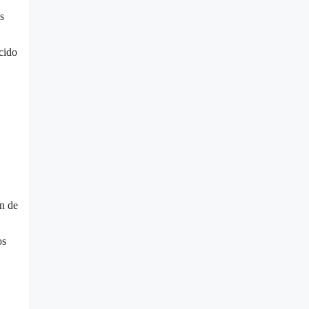
s
ecido
ón de
os