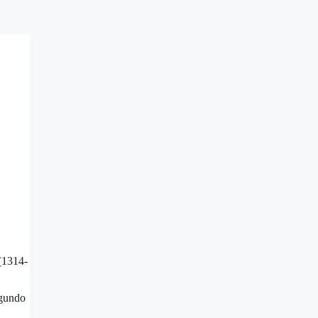
 (1314-
egundo