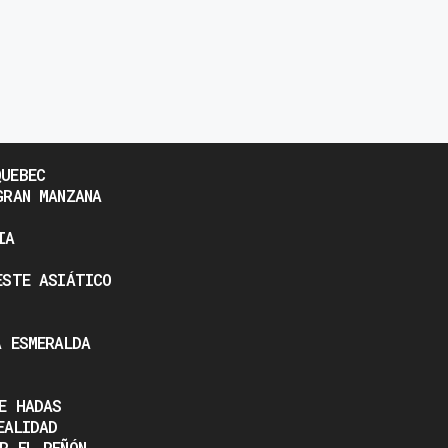
UEBEC
GRAN MANZANA
IA
ESTE ASIÁTICO
A ESMERALDA
E HADAS
EALIDAD
R EL PEÑÓN