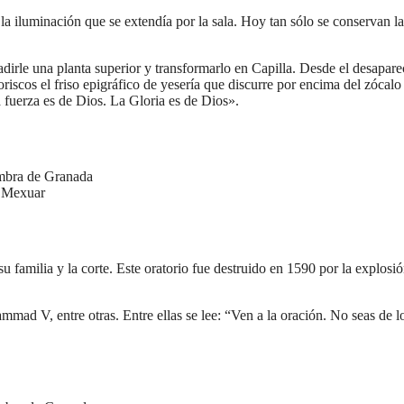
 la iluminación que se extendía por la sala. Hoy tan sólo se conservan la
ñadirle una planta superior y transformarlo en Capilla. Desde el desapar
iscos el friso epigráfico de yesería que discurre por encima del zócalo
a fuerza es de Dios. La Gloria es de Dios».
l Mexuar
u familia y la corte. Este oratorio fue destruido en 1590 por la explosi
mad V, entre otras. Entre ellas se lee: “Ven a la oración. No seas de l