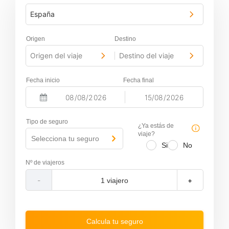
España
Origen
Destino
Origen del viaje
Destino del viaje
-
Fecha inicio
Fecha final
-
N
N
a
a
Tipo de seguro
v
v
¿Ya estás de
i
i
viaje?
Selecciona tu seguro
g
g
Si
No
a
a
t
t
Nº de viajeros
e
e
f
b
-
+
o
a
r
c
w
k
a
w
r
a
Calcula tu seguro
d
r