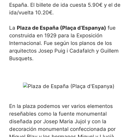
s
d
España. El billete de ida cuesta 5.90€ y el de
e
s
l
e
ida/vuelta 10.20€.
e
l
c
e
t
c
La
Plaza de España (Plaça d’Espanya)
fue
a
t
construida en 1929 para la Exposición
d
a
a
d
Internacional. Fue según los planos de los
t
a
arquitectos Josep Puig i Cadafalch y Guillem
e
t
.
e
Busquets.
P
.
r
P
e
r
s
e
s
s
t
s
h
t
e
h
q
e
u
q
En la plaza podemos ver varios elementos
e
u
reseñables como la fuente monumental
s
e
t
s
diseñada por Josep Maria Jujol y con la
i
t
decoración monumental confeccionada por
o
i
n
o
Miguel Blay y los hermanos Miquel y Llucià