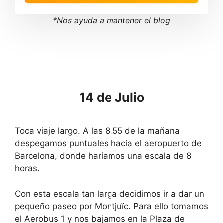
t
d
o
t
i
o
*Nos ayuda a mantener el blog
n
i
t
n
e
t
r
e
a
r
c
a
t
c
w
t
i
w
14 de Julio
t
i
h
t
t
h
h
t
Toca viaje largo. A las 8.55 de la mañana
e
h
c
e
despegamos puntuales hacia el aeropuerto de
a
c
l
a
Barcelona, donde haríamos una escala de 8
e
l
horas.
n
e
d
n
a
d
Con esta escala tan larga decidimos ir a dar un
r
a
a
r
pequeño paseo por Montjuïc. Para ello tomamos
n
a
el Aerobus 1 y nos bajamos en la Plaza de
d
n