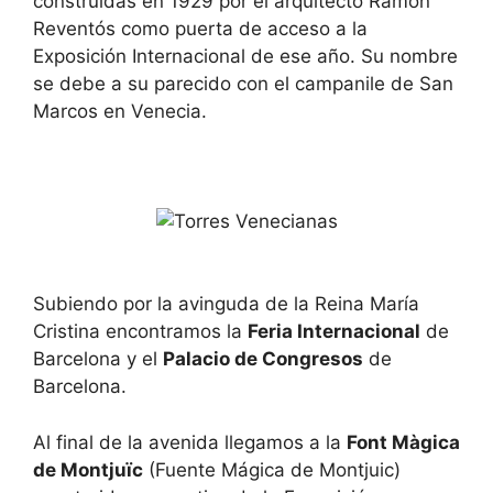
construidas en 1929 por el arquitecto Ramon
c
t
u
c
Reventós como puerta de acceso a la
t
u
Exposición Internacional de ese año. Su nombre
s
t
f
s
se debe a su parecido con el campanile de San
o
f
Marcos en Venecia.
r
o
c
r
h
c
a
h
n
a
g
n
i
g
n
i
g
n
d
g
a
d
Subiendo por la avinguda de la Reina María
t
a
e
t
Cristina encontramos la
Feria Internacional
de
s
e
Barcelona y el
Palacio de Congresos
de
.
s
.
Barcelona.
Al final de la avenida llegamos a la
Font Màgica
de Montjuïc
(Fuente Mágica de Montjuic)