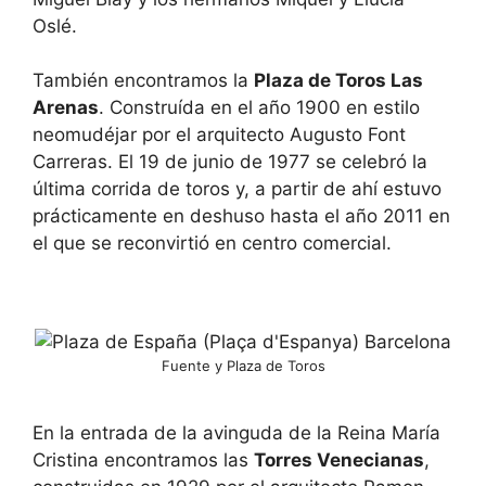
m
n
Oslé.
a
m
r
a
k
r
k
k
También encontramos la
Plaza de Toros Las
e
k
Arenas
. Construída en el año 1900 en estilo
y
e
t
y
neomudéjar por el arquitecto Augusto Font
o
t
Carreras. El 19 de junio de 1977 se celebró la
g
o
e
g
última corrida de toros y, a partir de ahí estuvo
t
e
prácticamente en deshuso hasta el año 2011 en
t
t
h
t
el que se reconvirtió en centro comercial.
e
h
k
e
e
k
y
e
b
y
o
b
a
o
Fuente y Plaza de Toros
r
a
d
r
s
d
h
s
En la entrada de la avinguda de la Reina María
o
h
Cristina encontramos las
r
Torres Venecianas
o
,
t
r