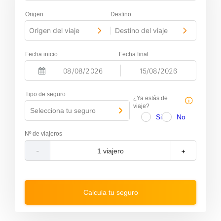
Origen
Destino
Origen del viaje
Destino del viaje
-
Fecha inicio
Fecha final
-
N
N
a
a
Tipo de seguro
v
v
¿Ya estás de
i
i
viaje?
Selecciona tu seguro
g
g
Si
No
a
a
t
t
Nº de viajeros
e
e
f
b
-
+
o
a
r
c
w
k
a
w
r
a
Calcula tu seguro
d
r
t
d
o
t
i
o