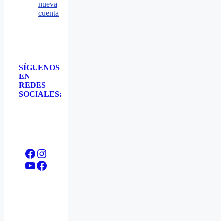
nueva
cuenta
SÍGUENOS
EN
REDES
SOCIALES:
Facebook
Instagram
YouTube
Facebook