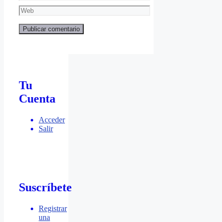
electrónico
Web
Tu
Cuenta
Acceder
Salir
Suscríbete
Registrar
una