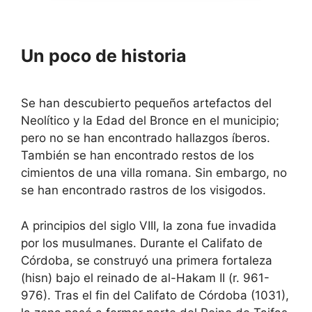
a
r
c
a
t
c
w
t
i
w
Un poco de historia
t
i
h
t
t
h
h
t
Se han descubierto pequeños artefactos del
e
h
c
e
Neolítico y la Edad del Bronce en el municipio;
a
c
l
a
pero no se han encontrado hallazgos íberos.
e
l
También se han encontrado restos de los
n
e
d
n
cimientos de una villa romana. Sin embargo, no
a
d
se han encontrado rastros de los visigodos.
r
a
a
r
n
a
A principios del siglo VIII, la zona fue invadida
d
n
s
d
por los musulmanes. Durante el Califato de
e
s
l
e
Córdoba, se construyó una primera fortaleza
e
l
(hisn) bajo el reinado de al-Hakam II (r. 961-
c
e
t
c
976). Tras el fin del Califato de Córdoba (1031),
a
t