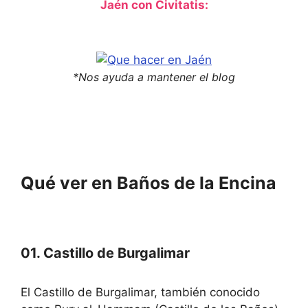
c
r
Jaén con Civitatis:
h
c
a
h
n
a
g
n
i
g
n
i
*Nos ayuda a mantener el blog
g
n
d
g
a
d
t
a
e
t
s
e
.
s
.
Qué ver en Baños de la Encina
01. Castillo de Burgalimar
El Castillo de Burgalimar, también conocido