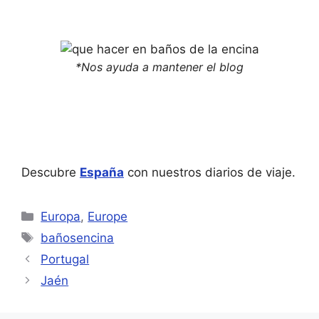
*Nos ayuda a mantener el blog
Descubre
España
con nuestros diarios de viaje.
Categorías
Europa
,
Europe
Etiquetas
bañosencina
Portugal
Jaén