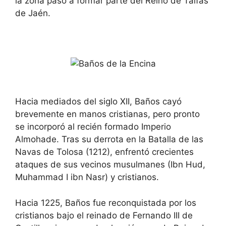
la zona pasó a formar parte del Reino de Taifas
d
a
a
d
de Jaén.
t
a
e
t
.
e
P
.
r
P
e
r
s
e
s
s
t
s
h
t
e
h
Hacia mediados del siglo XII, Baños cayó
q
e
brevemente en manos cristianas, pero pronto
u
q
e
u
se incorporó al recién formado Imperio
s
e
Almohade. Tras su derrota en la Batalla de las
t
s
i
t
Navas de Tolosa (1212), enfrentó crecientes
o
i
n
o
ataques de sus vecinos musulmanes (Ibn Hud,
m
n
Muhammad I ibn Nasr) y cristianos.
a
m
r
a
k
r
Hacia 1225, Baños fue reconquistada por los
k
k
e
k
cristianos bajo el reinado de Fernando III de
y
e