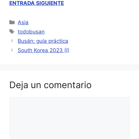
ENTRADA SIGUIENTE
Categorías
Asia
Etiquetas
todobusan
Busán: guía práctica
South Korea 2023 (I)
Deja un comentario
Comentario