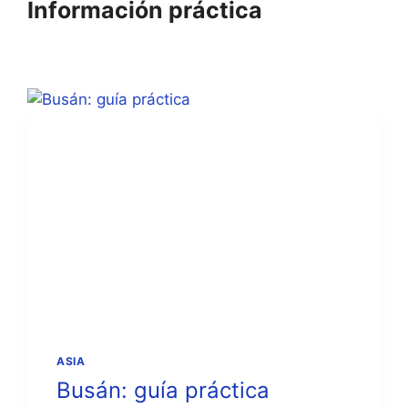
s
e
Información práctica
.
s
.
ASIA
Busán: guía práctica