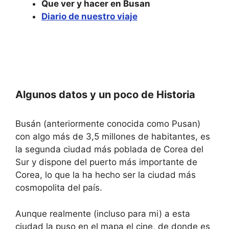
l
a
Que ver y hacer en Busan
e
l
Diario de nuestro viaje
n
e
d
n
a
d
r
a
a
r
n
a
d
n
s
d
e
s
l
e
Algunos datos y un poco de Historia
e
l
c
e
t
c
Busán (anteriormente conocida como Pusan)
a
t
d
a
con algo más de 3,5 millones de habitantes, es
a
d
la segunda ciudad más poblada de Corea del
t
a
e
t
Sur y dispone del puerto más importante de
.
e
P
.
Corea, lo que la ha hecho ser la ciudad más
r
P
cosmopolita del país.
e
r
s
e
s
s
Aunque realmente (incluso para mi) a esta
t
s
h
t
ciudad la puso en el mapa el cine, de donde es