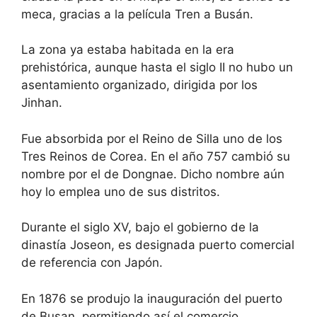
e
h
meca, gracias a la película Tren a Busán.
q
e
u
q
e
u
s
e
La zona ya estaba habitada en la era
t
s
prehistórica, aunque hasta el siglo II no hubo un
i
t
o
i
asentamiento organizado, dirigida por los
n
o
Jinhan.
m
n
a
m
r
a
Fue absorbida por el Reino de Silla uno de los
k
r
k
k
Tres Reinos de Corea. En el año 757 cambió su
e
k
y
e
nombre por el de Dongnae. Dicho nombre aún
t
y
hoy lo emplea uno de sus distritos.
o
t
g
o
e
g
Durante el siglo XV, bajo el gobierno de la
t
e
t
t
dinastía Joseon, es designada puerto comercial
h
t
de referencia con Japón.
e
h
k
e
e
k
y
e
En 1876 se produjo la inauguración del puerto
b
y
de Busan, permitiendo así el comercio