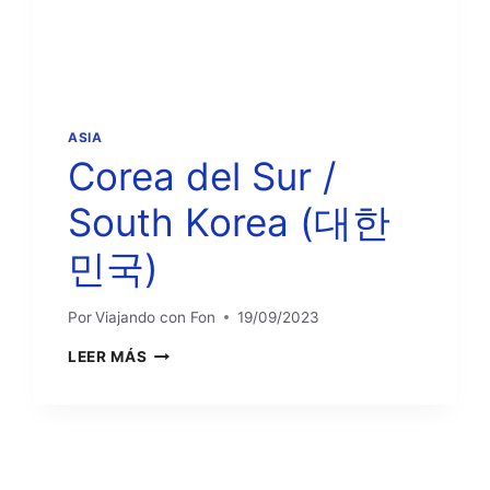
ASIA
Corea del Sur /
South Korea (대한
민국)
Por
Viajando con Fon
19/09/2023
COREA
LEER MÁS
DEL
SUR
/
SOUTH
KOREA
(대