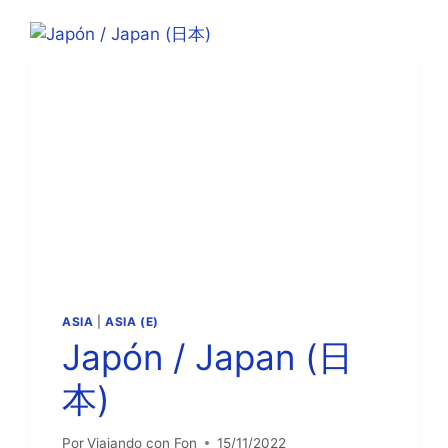
한
민
국)
ASIA
|
ASIA (E)
Japón / Japan (日
本)
Por
Viajando con Fon
15/11/2022