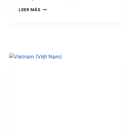
JAPÓN
LEER MÁS
/
JAPAN
(日
本)