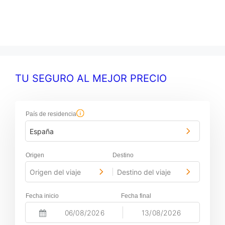
TU SEGURO AL MEJOR PRECIO
País de residencia
España
Origen
Destino
Origen del viaje
Destino del viaje
-
Fecha inicio
Fecha final
-
N
N