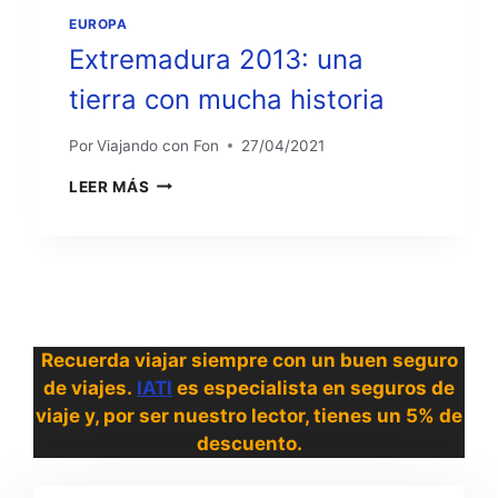
EUROPA
Extremadura 2013: una
tierra con mucha historia
Por
Viajando con Fon
27/04/2021
EXTREMADURA
LEER MÁS
2013:
UNA
TIERRA
CON
MUCHA
HISTORIA
Recuerda viajar siempre con un buen seguro
de viajes.
IATI
es especialista en seguros de
viaje y, por ser nuestro lector, tienes un 5% de
descuento.