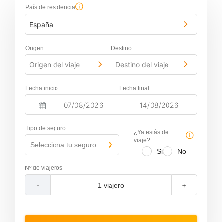
País de residencia
España
Origen
Destino
Origen del viaje
Destino del viaje
-
Fecha inicio
Fecha final
-
N
N
a
a
Tipo de seguro
v
v
¿Ya estás de
i
i
viaje?
Selecciona tu seguro
g
g
Si
No
a
a
t
t
Nº de viajeros
e
e
f
b
-
+
o
a
r
c
w
k
a
w
r
a