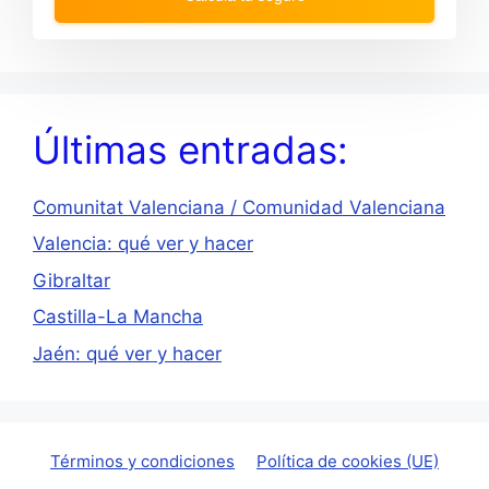
t
d
o
t
i
o
n
i
t
n
e
t
r
e
Últimas entradas:
a
r
c
a
t
c
w
t
Comunitat Valenciana / Comunidad Valenciana
i
w
t
i
h
t
Valencia: qué ver y hacer
t
h
h
t
Gibraltar
e
h
c
e
Castilla-La Mancha
a
c
l
a
Jaén: qué ver y hacer
e
l
n
e
d
n
a
d
r
a
a
r
Términos y condiciones
Política de cookies (UE)
n
a
d
n