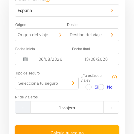
País de residencia
España
Origen
Destino
Origen del viaje
Destino del viaje
-
Fecha inicio
Fecha final
-
N
N
a
a
Tipo de seguro
v
v
¿Ya estás de
i
i
viaje?
Selecciona tu seguro
g
g
Si
No
a
a
t
t
Nº de viajeros
e
e
f
b
-
+
o
a
r
c
w
k
a
w
r
a
Calcula tu seguro
d
r