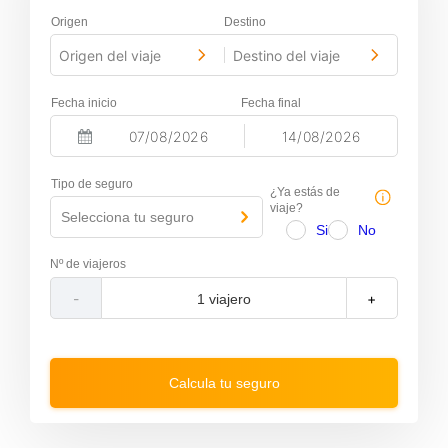
Origen
Destino
Origen del viaje
Destino del viaje
-
Fecha inicio
Fecha final
-
N
N
a
a
Tipo de seguro
v
v
¿Ya estás de
i
i
viaje?
Selecciona tu seguro
g
g
Si
No
a
a
t
t
Nº de viajeros
e
e
f
b
-
+
o
a
r
c
w
k
a
w
r
a
Calcula tu seguro
d
r
t
d
o
t
i
o