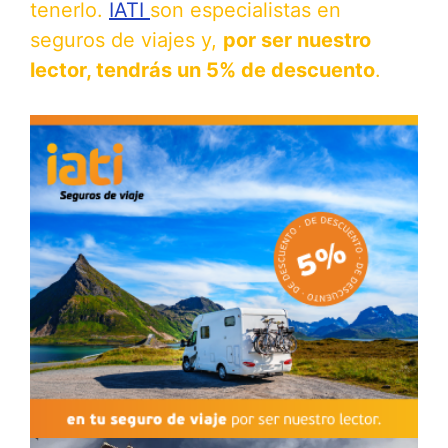
tenerlo.
IATI
son especialistas en
seguros de viajes y,
por ser nuestro
lector, tendrás un 5% de descuento
.