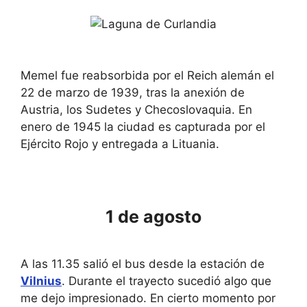
k
e
e
k
y
e
b
y
o
b
a
o
r
a
Memel fue reabsorbida por el Reich alemán el
d
r
22 de marzo de 1939, tras la anexión de
s
d
h
s
Austria, los Sudetes y Checoslovaquia. En
o
h
enero de 1945 la ciudad es capturada por el
r
o
t
r
Ejército Rojo y entregada a Lituania.
c
t
u
c
t
u
s
t
f
s
o
f
1 de agosto
r
o
c
r
h
c
a
h
n
a
A las 11.35 salió el bus desde la estación de
g
n
Vilnius
. Durante el trayecto sucedió algo que
i
g
n
i
me dejo impresionado. En cierto momento por
g
n