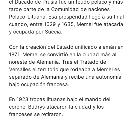
el Ducado de Prusia fue un feudo polaco y más
s
e
s
s
tarde parte de la Comunidad de naciones
t
s
Polaco-Lituana. Esa prosperidad llegó a su final
h
t
e
h
cuando, entre 1629 y 1635, Memel fue atacada
q
e
y ocupada por Suecia.
u
q
e
u
s
e
t
s
Con la creación del Estado unificado alemán en
i
t
1871, Memel se convirtió en la ciudad más al
o
i
n
o
noreste de Alemania. Tras el Tratado de
m
n
Versalles el territorio que rodeaba a Memel es
a
m
r
a
separado de Alemania y recibe una autonomía
k
r
bajo ocupación francesa.
k
k
e
k
y
e
t
y
En 1923 tropas lituanas bajo el mando del
o
t
coronel Budrys atacaron la ciudad y los
g
o
e
g
franceses se retiraron.
t
e
t
t
h
t
e
h