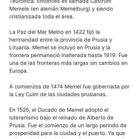
Teutónica. Entonces es llamada Castrum
h
t
e
h
Memele (en alemán Memelburg) y siendo
c
e
cristianizada toda el área.
a
c
l
a
e
l
La Paz del Mar Melno en 1422 fijó la
n
e
d
n
hermandad entre la provincia de Prusia y
a
d
Lituania. Memel se incluyó en Prusia y la
r
a
a
r
frontera permaneció inalterada hasta 1919. Fue
n
a
d
n
una de las fronteras más largas sin cambios en
s
d
Europa.
e
s
l
e
e
l
A comienzos de 1474 Memel fue gobernada por
c
e
t
c
la Ley Culm de las ciudades prusianas.
a
t
d
a
a
d
En 1525, el Ducado de Memel adoptó el
t
a
e
t
luteranismo bajo el reinado de Alberto de
.
e
Prusia. Fue el comienzo de un largo periodo de
P
.
r
P
prosperidad para la ciudad y el puerto. Ya que
e
r