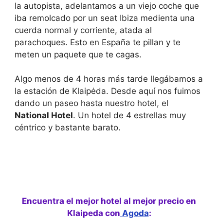
d
g
la autopista, adelantamos a un viejo coche que
a
d
iba remolcado por un seat Ibiza medienta una
t
a
e
t
cuerda normal y corriente, atada al
s
e
parachoques. Esto en España te pillan y te
.
s
.
meten un paquete que te cagas.
Algo menos de 4 horas más tarde llegábamos a
la estación de Klaipėda. Desde aquí nos fuimos
dando un paseo hasta nuestro hotel, el
National Hotel
. Un hotel de 4 estrellas muy
céntrico y bastante barato.
Encuentra el mejor hotel al mejor precio en
Klaipeda con
Agoda
: