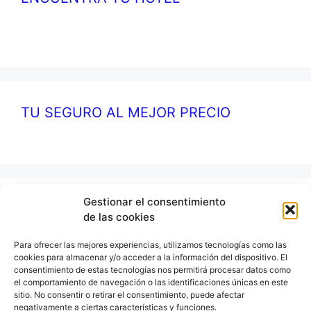
TU SEGURO AL MEJOR PRECIO
Gestionar el consentimiento
Últimas entradas:
de las cookies
Para ofrecer las mejores experiencias, utilizamos tecnologías como las
Comunitat Valenciana / Comunidad Valenciana
cookies para almacenar y/o acceder a la información del dispositivo. El
consentimiento de estas tecnologías nos permitirá procesar datos como
Valencia: qué ver y hacer
el comportamiento de navegación o las identificaciones únicas en este
sitio. No consentir o retirar el consentimiento, puede afectar
Gibraltar
negativamente a ciertas características y funciones.