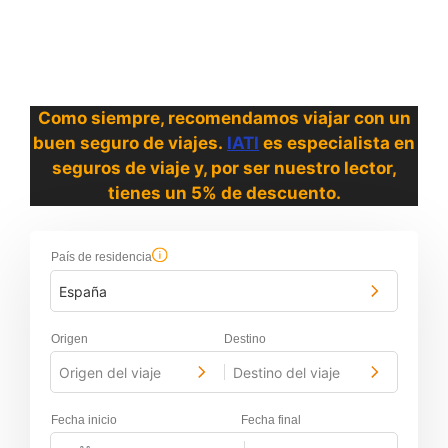
Como siempre, recomendamos viajar con un
buen seguro de viajes.
IATI
es especialista en
seguros de viaje y, por ser nuestro lector,
tienes un 5% de descuento.
País de residencia
España
Origen
Destino
Origen del viaje
Destino del viaje
-
Fecha inicio
Fecha final