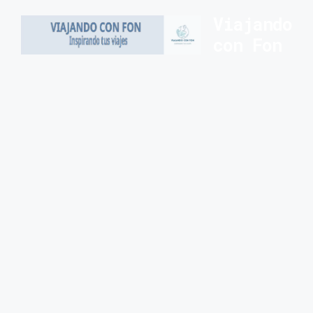
Saltar
Viajando
al
con Fon
contenido