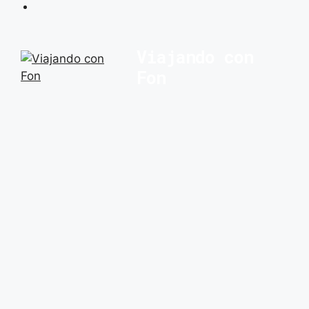
Saltar
Viajando con
al
Fon
contenido