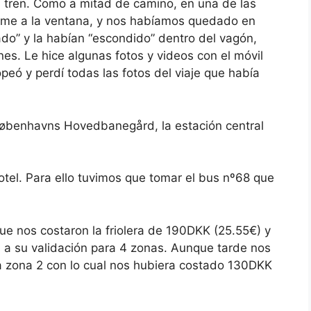
g
o
 tren. Como a mitad de camino, en una de las
e
g
rme a la ventana, y nos habíamos quedado en
t
e
t
t
ado” y la habían “escondido” dentro del vagón,
h
t
es. Le hice algunas fotos y videos con el móvil
e
h
k
e
peó y perdí todas las fotos del viaje que había
e
k
y
e
b
y
o
b
a
o
Københavns Hovedbanegård, la estación central
r
a
d
r
s
d
h
s
otel. Para ello tuvimos que tomar el bus nº68 que
o
h
r
o
t
r
c
t
u
c
e nos costaron la friolera de 190DKK (25.55€) y
t
u
s
t
s a su validación para 4 zonas. Aunque tarde nos
f
s
a zona 2 con lo cual nos hubiera costado 130DKK
o
f
r
o
c
r
h
c