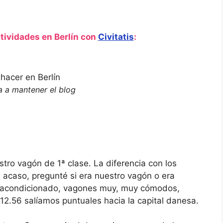
t
a
e
t
.
e
P
.
r
P
tividades en Berlín con
Civitatis
:
e
r
s
e
s
s
t
s
h
t
e
h
q
e
 a mantener el blog
u
q
e
u
s
e
t
s
i
t
o
i
n
o
m
n
a
m
tro vagón de 1ª clase. La diferencia con los
r
a
i acaso, pregunté si era nuestro vagón o era
k
r
k
k
ire acondicionado, vagones muy, muy cómodos,
e
k
12.56 salíamos puntuales hacia la capital danesa.
y
e
t
y
o
t