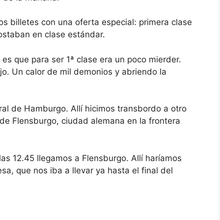
t
c
w
t
i
w
 billetes con una oferta especial: primera clase
t
i
h
t
costaban en clase estándar.
t
h
h
t
e
h
d es que para ser 1ª clase era un poco mierder.
c
e
o. Un calor de mil demonios y abriendo la
a
c
l
a
e
l
n
e
d
n
ral de Hamburgo. Allí hicimos transbordo a otro
a
d
r
a
d de Flensburgo, ciudad alemana en la frontera
a
r
n
a
d
n
s
d
A las 12.45 llegamos a Flensburgo. Allí haríamos
e
s
l
e
, que nos iba a llevar ya hasta el final del
e
l
c
e
t
c
a
t
d
a
a
d