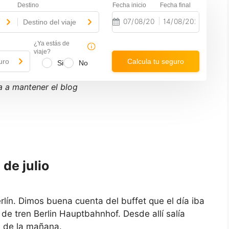
Destino
Fecha inicio
Fecha final
-
-
Destino del viaje
N
N
a
a
¿Ya estás de
v
v
viaje?
i
i
uro
Calcula tu seguro
Si
No
g
g
a
a
t
t
 a mantener el blog
e
e
f
b
o
a
r
c
w
k
a
w
r
a
d
r
t
d
 de julio
o
t
i
o
n
i
t
n
e
t
ín. Dimos buena cuenta del buffet que el día iba
r
e
 de tren Berlin Hauptbahnhof. Desde allí salía
a
r
c
a
0 de la mañana.