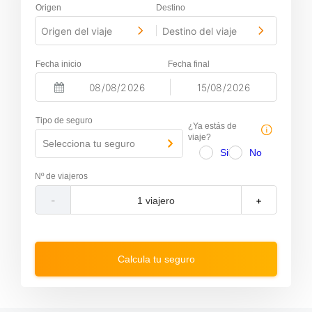
Origen
Destino
Origen del viaje
Destino del viaje
-
Fecha inicio
Fecha final
-
N
N
a
a
Tipo de seguro
v
v
¿Ya estás de
i
i
viaje?
Selecciona tu seguro
g
g
Si
No
a
a
t
t
Nº de viajeros
e
e
f
b
-
+
o
a
r
c
w
k
a
w
r
a
Calcula tu seguro
d
r
t
d
o
t
i
o
n
i