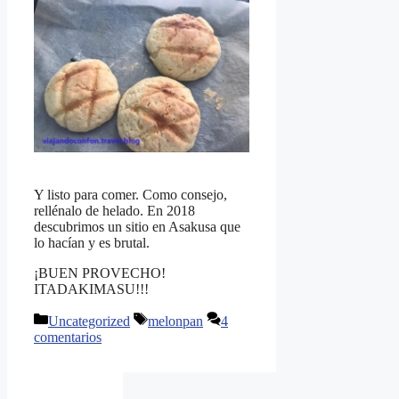
Y listo para comer. Como consejo,
rellénalo de helado. En 2018
descubrimos un sitio en Asakusa que
lo hacían y es brutal.
¡BUEN PROVECHO!
ITADAKIMASU!!!
Categorías
Etiquetas
Uncategorized
melonpan
4
comentarios