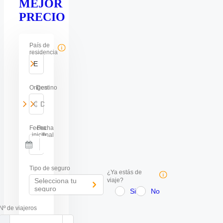
MEJOR
PRECIO
País de
residencia
España
Origen
Destino
Origen del viaje
-
Destino del viaje
Fecha
Fecha
inicio
final
-
Navigate
Navigate
forward
backward
Tipo de seguro
to
to
¿Ya estás de
interact
interact
Selecciona tu
viaje?
with
with
seguro
Si
No
the
the
calendar
calendar
Nº de viajeros
and
and
select
select