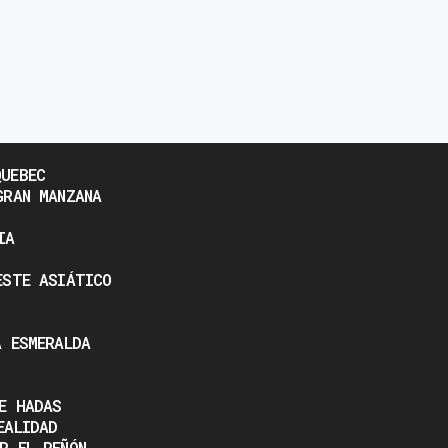
UEBEC
GRAN MANZANA
IA
ESTE ASIÁTICO
A ESMERALDA
E HADAS
EALIDAD
R EL PEÑÓN