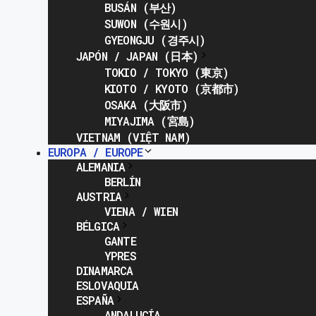
BUSÁN (부산)
SUWON (수원시)
GYEONGJU (경주시)
JAPÓN / JAPAN (日本)
TOKIO / TOKYO (東京)
KIOTO / KYOTO (京都市)
OSAKA (大阪市)
MIYAJIMA (宮島)
VIETNAM (VIỆT NAM)
EUROPA / EUROPE
ALEMANIA
BERLÍN
AUSTRIA
VIENA / WIEN
BÉLGICA
GANTE
YPRES
DINAMARCA
ESLOVAQUIA
ESPAÑA
ANDALUCÍA