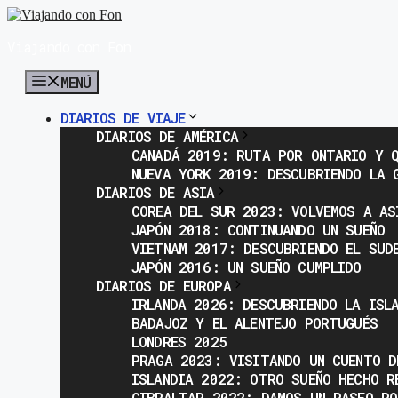
Saltar
al
Viajando con Fon
contenido
MENÚ
DIARIOS DE VIAJE
DIARIOS DE AMÉRICA
CANADÁ 2019: RUTA POR ONTARIO Y Q
NUEVA YORK 2019: DESCUBRIENDO LA 
DIARIOS DE ASIA
COREA DEL SUR 2023: VOLVEMOS A AS
JAPÓN 2018: CONTINUANDO UN SUEÑO
VIETNAM 2017: DESCUBRIENDO EL SUD
JAPÓN 2016: UN SUEÑO CUMPLIDO
DIARIOS DE EUROPA
IRLANDA 2026: DESCUBRIENDO LA ISL
BADAJOZ Y EL ALENTEJO PORTUGUÉS
LONDRES 2025
PRAGA 2023: VISITANDO UN CUENTO D
ISLANDIA 2022: OTRO SUEÑO HECHO R
GIBRALTAR 2022: DAMOS UN PASEO PO