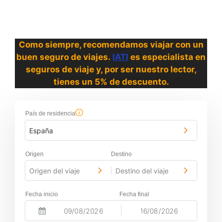
Como siempre, recomendamos viajar con un
buen seguro de viajes.
IATI
es especialista en
seguros de viaje y, por ser nuestro lector,
tienes un 5% de descuento.
País de residencia
España
Origen
Destino
Origen del viaje
Destino del viaje
-
Fecha inicio
Fecha final
-