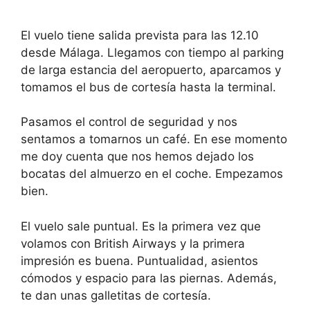
h
t
t
h
h
t
El vuelo tiene salida prevista para las 12.10
e
h
c
e
desde Málaga. Llegamos con tiempo al parking
a
c
l
a
de larga estancia del aeropuerto, aparcamos y
e
l
tomamos el bus de cortesía hasta la terminal.
n
e
d
n
a
d
Pasamos el control de seguridad y nos
r
a
a
r
sentamos a tomarnos un café. En ese momento
n
a
me doy cuenta que nos hemos dejado los
d
n
s
d
bocatas del almuerzo en el coche. Empezamos
e
s
l
e
bien.
e
l
c
e
t
c
El vuelo sale puntual. Es la primera vez que
a
t
volamos con British Airways y la primera
d
a
a
d
impresión es buena. Puntualidad, asientos
t
a
cómodos y espacio para las piernas. Además,
e
t
.
e
te dan unas galletitas de cortesía.
P
.