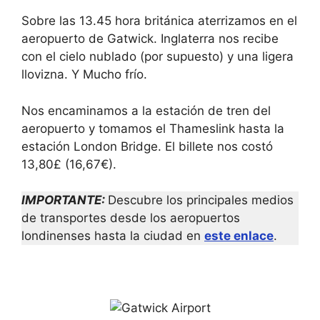
r
P
e
r
Sobre las 13.45 hora británica aterrizamos en el
s
e
s
s
aeropuerto de Gatwick. Inglaterra nos recibe
t
s
con el cielo nublado (por supuesto) y una ligera
h
t
e
h
llovizna. Y Mucho frío.
q
e
u
q
e
u
Nos encaminamos a la estación de tren del
s
e
t
s
aeropuerto y tomamos el Thameslink hasta la
i
t
estación London Bridge. El billete nos costó
o
i
n
o
13,80£ (16,67€).
m
n
a
m
r
a
IMPORTANTE:
Descubre los principales medios
k
r
de transportes desde los aeropuertos
k
k
e
k
londinenses hasta la ciudad en
este enlace
.
y
e
t
y
o
t
g
o
e
g
t
e
t
t