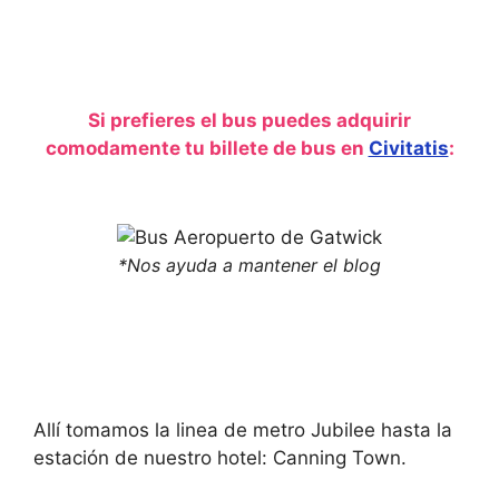
h
t
e
h
k
e
e
k
y
e
b
y
o
b
Si prefieres el bus puedes adquirir
a
o
r
a
comodamente tu billete de bus en
Civitatis
:
d
r
s
d
h
s
o
h
r
o
t
r
*Nos ayuda a mantener el blog
c
t
u
c
t
u
s
t
f
s
o
f
r
o
c
r
h
c
Allí tomamos la linea de metro Jubilee hasta la
a
h
n
a
estación de nuestro hotel: Canning Town.
g
n
i
g