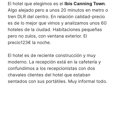
n
i
El hotel que elegimos es el
Ibis Canning Town
.
g
n
d
g
Algo alejado pero a unos 20 minutos en metro o
a
d
tren DLR del centro. En relación calidad-precio
t
a
e
t
es de lo mejor que vimos y analizamos unos 60
s
e
hoteles de la ciudad. Habitaciones pequeñas
.
s
.
pero no zulos, con ventana exterior. El
precio123€ la noche.
El hotel es de reciente construcción y muy
moderno. La recepción está en la cafetería y
confundimos a los recepcionistas con dos
chavales clientes del hotel que estaban
sentados con sus portátiles. Muy informal todo.