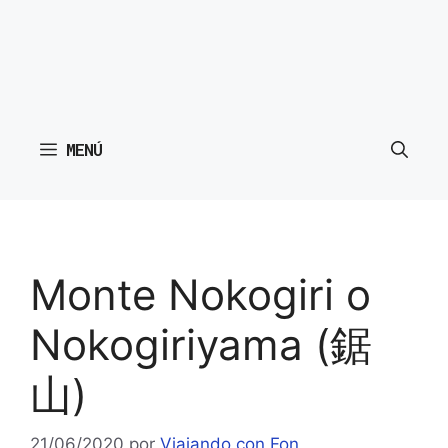
MENÚ
Monte Nokogiri o
Nokogiriyama (鋸
山)
21/06/2020
por
Viajando con Fon