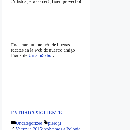
!Y listos para comer! ¡Buen provecho!
Encuentra un montón de buenas
recetas en la web de nuestro amigo
Frank de
UmamiSabor
:
ENTRADA SIGUIENTE
Categorías
Etiquetas
Uncategorized
pierogi
Varsovia 2015: volvemos a Polonia