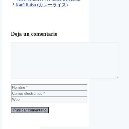
Karē Raisu (カレーライス)
Deja un comentario
Comentario
Nombre
Correo
electrónico
Web