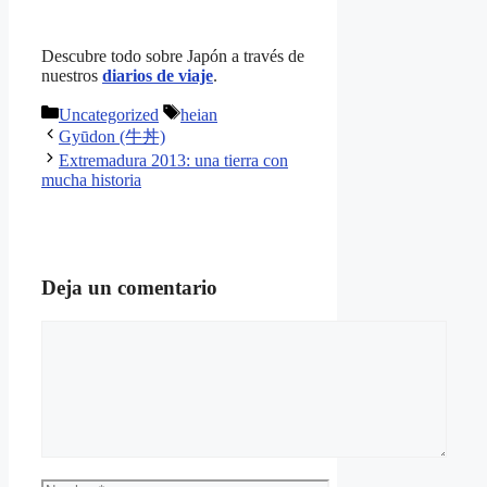
Descubre todo sobre Japón a través de
nuestros
diarios de viaje
.
Categorías
Etiquetas
Uncategorized
heian
Gyūdon (牛丼)
Extremadura 2013: una tierra con
mucha historia
Deja un comentario
Comentario