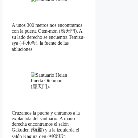
A unos 300 metros nos encontramos
con la puerta Ōten-mon (應天門). A
su lado derecho se encuentra Temizu-
sya (手水舎), la fuente de las
abluciones.
Puerta Otenmon
(應天門).
Cruzamos la puerta y entramos a la
explanada del santuario. A mano
derecha encontramos el salón
Gakuden (額殿) y a la izquierda el
salón Kagura-den (神楽殿).