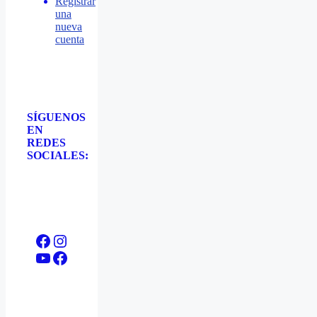
Registrar
una
nueva
cuenta
SÍGUENOS
EN
REDES
SOCIALES:
Facebook
Instagram
YouTube
Facebook