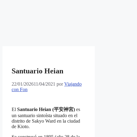
Santuario Heian
22/01/2026
11/04/2021
por
Viajando
con Fon
El
Santuario Heian (平安神宮)
es
un santuario sintoísta situado en el
distrito de Sakyo Ward en la ciudad
de Kioto.
Se construyó en 1895 (año 28 de la