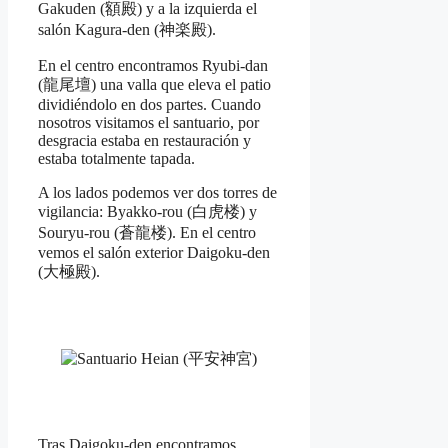
Gakuden (額殿) y a la izquierda el
salón Kagura-den (神楽殿).
En el centro encontramos Ryubi-dan
(龍尾壇) una valla que eleva el patio
dividiéndolo en dos partes. Cuando
nosotros visitamos el santuario, por
desgracia estaba en restauración y
estaba totalmente tapada.
A los lados podemos ver dos torres de
vigilancia: Byakko-rou (白虎楼) y
Souryu-rou (蒼龍楼). En el centro
vemos el salón exterior Daigoku-den
(大極殿).
Tras Daigoku-den encontramos