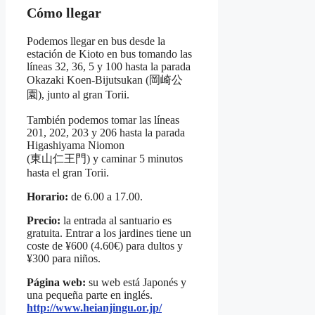
Cómo llegar
Podemos llegar en bus desde la
estación de Kioto en bus tomando las
líneas 32, 36, 5 y 100 hasta la parada
Okazaki Koen-Bijutsukan (岡崎公
園), junto al gran Torii.
También podemos tomar las líneas
201, 202, 203 y 206 hasta la parada
Higashiyama Niomon
(東山仁王門) y caminar 5 minutos
hasta el gran Torii.
Horario:
de 6.00 a 17.00.
Precio:
la entrada al santuario es
gratuita. Entrar a los jardines tiene un
coste de ¥600 (4.60€) para dultos y
¥300 para niños.
Página web:
su web está Japonés y
una pequeña parte en inglés.
http://www.heianjingu.or.jp/