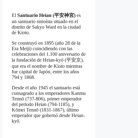
El
Santuario Heian (平安神宮)
es
un santuario sintoísta situado en el
distrito de Sakyo Ward en la ciudad
de Kioto.
Se construyó en 1895 (año 28 de la
Era Meiji) coincidiendo con las
celebraciones del 1.100 aniversario de
la fundación de Heian-kyō (平安京),
que era el nombre de Kioto mientras
fue capital de Japón, entre los años
794 y 1868.
Desde el año 1945 el santuario está
consagrado a los emperadores Kanmu
Tennō (737-806), primer emperador
del periodo Heian (794-1185), y
Kōmei Tennō (1831-1867), último
emperador que gobernó desde Heian-
kyō.