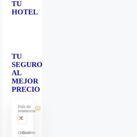
TU
HOTEL
TU
SEGURO
AL
MEJOR
PRECIO
País de
residencia
España
Origen
Destino