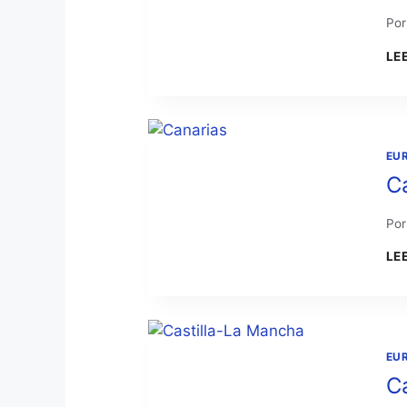
Por
LE
EU
C
Por
LE
EU
C