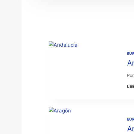
EU
A
Por
LE
EU
A