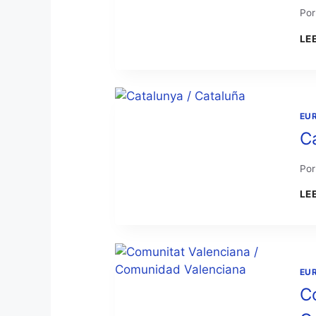
Por
LE
EU
C
Por
LE
EU
C