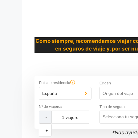
Como siempre, recomendamos viajar co
en seguros de viaje y, por ser n
País de residencia
Origen
España
Origen del viaje
Nº de viajeros
Tipo de seguro
Selecciona tu seg
-
+
*Nos ayuda