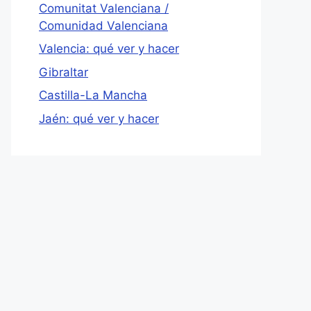
Comunitat Valenciana /
h
t
e
h
Comunidad Valenciana
c
e
a
c
Valencia: qué ver y hacer
l
a
e
l
Gibraltar
n
e
d
n
Castilla-La Mancha
a
d
r
a
Jaén: qué ver y hacer
a
r
n
a
d
n
s
d
e
s
l
e
e
l
c
e
t
c
a
t
d
a
a
d
t
a
e
t
.
e
P
.
r
P
e
r