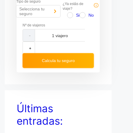
Tipo de seguro
v
v
¿Ya estás de
i
i
Selecciona tu
viaje?
g
g
seguro
Si
No
a
a
t
t
Nº de viajeros
e
e
f
b
-
o
a
r
c
w
k
+
a
w
r
a
d
r
Calcula tu seguro
t
d
o
t
i
o
n
i
t
n
e
t
r
e
a
r
c
a
Últimas
t
c
w
t
entradas:
i
w
t
i
h
t
t
h