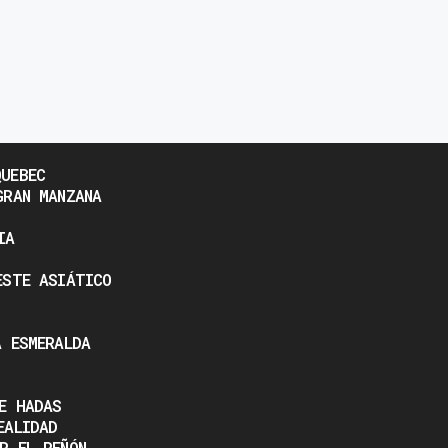
UEBEC
GRAN MANZANA
IA
ESTE ASIÁTICO
A ESMERALDA
E HADAS
EALIDAD
R EL PEÑÓN