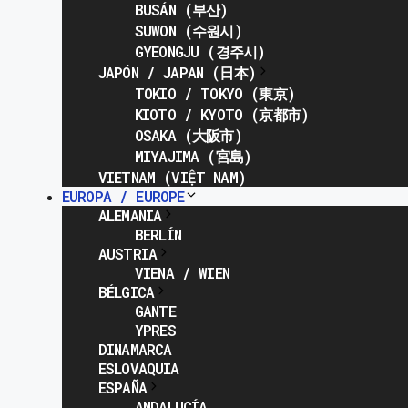
BUSÁN (부산)
SUWON (수원시)
GYEONGJU (경주시)
JAPÓN / JAPAN (日本)
TOKIO / TOKYO (東京)
KIOTO / KYOTO (京都市)
OSAKA (大阪市)
MIYAJIMA (宮島)
VIETNAM (VIỆT NAM)
EUROPA / EUROPE
ALEMANIA
BERLÍN
AUSTRIA
VIENA / WIEN
BÉLGICA
GANTE
YPRES
DINAMARCA
ESLOVAQUIA
ESPAÑA
ANDALUCÍA