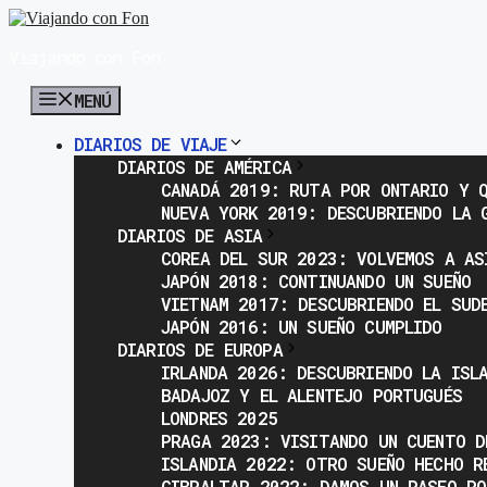
Saltar
al
Viajando con Fon
contenido
MENÚ
DIARIOS DE VIAJE
DIARIOS DE AMÉRICA
CANADÁ 2019: RUTA POR ONTARIO Y Q
NUEVA YORK 2019: DESCUBRIENDO LA 
DIARIOS DE ASIA
COREA DEL SUR 2023: VOLVEMOS A AS
JAPÓN 2018: CONTINUANDO UN SUEÑO
VIETNAM 2017: DESCUBRIENDO EL SUD
JAPÓN 2016: UN SUEÑO CUMPLIDO
DIARIOS DE EUROPA
IRLANDA 2026: DESCUBRIENDO LA ISL
BADAJOZ Y EL ALENTEJO PORTUGUÉS
LONDRES 2025
PRAGA 2023: VISITANDO UN CUENTO D
ISLANDIA 2022: OTRO SUEÑO HECHO R
GIBRALTAR 2022: DAMOS UN PASEO PO