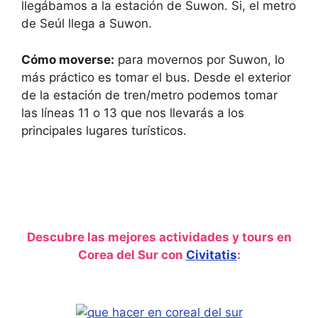
e
h
llegábamos a la estación de Suwon. Si, el metro
q
e
de Seúl llega a Suwon.
u
q
e
u
s
e
t
s
Cómo moverse:
para movernos por Suwon, lo
i
t
más práctico es tomar el bus. Desde el exterior
o
i
n
o
de la estación de tren/metro podemos tomar
m
n
las líneas 11 o 13 que nos llevarás a los
a
m
r
a
principales lugares turísticos.
k
r
k
k
e
k
y
e
t
y
o
t
g
o
e
g
t
e
Descubre las mejores actividades y tours en
t
t
h
t
Corea del Sur con
Civitatis
:
e
h
k
e
e
k
y
e
b
y