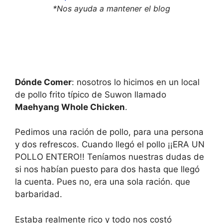
o
b
*Nos ayuda a mantener el blog
a
o
r
a
d
r
s
d
h
s
o
h
r
o
t
r
c
t
u
c
Dónde Comer
: nosotros lo hicimos en un local
t
u
de pollo frito típico de Suwon llamado
s
t
f
s
Maehyang Whole Chicken
.
o
f
r
o
c
r
Pedimos una ración de pollo, para una persona
h
c
y dos refrescos. Cuando llegó el pollo ¡¡ERA UN
a
h
n
a
POLLO ENTERO!! Teníamos nuestras dudas de
g
n
i
g
si nos habían puesto para dos hasta que llegó
n
i
la cuenta. Pues no, era una sola ración. que
g
n
d
g
barbaridad.
a
d
t
a
e
t
Estaba realmente rico y todo nos costó