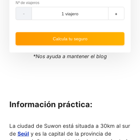
t
t
Nº de viajeros
e
e
f
b
-
+
o
a
r
c
w
k
a
w
r
a
Calcula tu seguro
d
r
t
d
o
t
i
o
*Nos ayuda a mantener el blog
n
i
t
n
e
t
r
e
a
r
c
a
t
c
w
t
i
w
Información práctica:
t
i
h
t
t
h
h
t
La ciudad de Suwon está situada a 30km al sur
e
h
c
e
de
Seúl
y es la capital de la provincia de
a
c