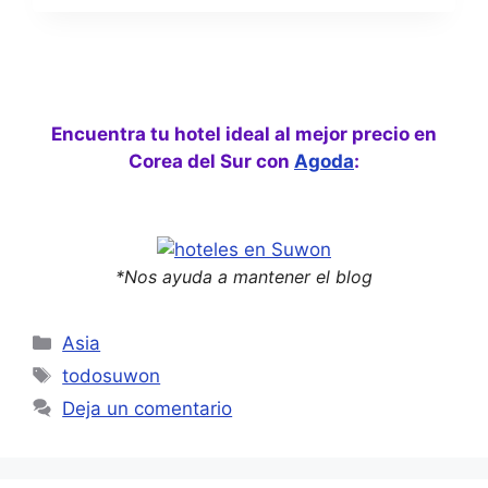
SUR
2023:
VOLVEMOS
A
ASIA
Encuentra tu hotel ideal al mejor precio en
Corea del Sur con
Agoda
:
*Nos ayuda a mantener el blog
Categorías
Asia
Etiquetas
todosuwon
Deja un comentario