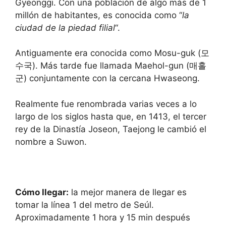
l
a
Gyeonggi. Con una población de algo más de 1
e
l
millón de habitantes, es conocida como “
la
n
e
d
n
ciudad de la piedad filial
“.
a
d
r
a
a
r
Antiguamente era conocida como Mosu-guk (모
n
a
수국). Más tarde fue llamada Maehol-gun (매홀
d
n
s
d
군) conjuntamente con la cercana Hwaseong.
e
s
l
e
e
l
Realmente fue renombrada varias veces a lo
c
e
t
c
largo de los siglos hasta que, en 1413, el tercer
a
t
rey de la Dinastía Joseon, Taejong le cambió el
d
a
a
d
nombre a Suwon.
t
a
e
t
.
e
P
.
r
P
e
r
Cómo llegar:
la mejor manera de llegar es
s
e
s
s
tomar la línea 1 del metro de Seúl.
t
s
Aproximadamente 1 hora y 15 min después
h
t