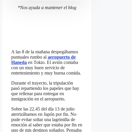
get
get
*Nos ayuda a mantener el blog
the
the
keyboard
keyboard
shortcuts
shortcuts
for
for
changing
changing
dates.
dates.
A las 8 de la mañana despegábamos
puntuales rumbo al
aeropuerto de
Haneda
en Tokio. El avión contaba
con un muy buen servicio de
entretenimiento y muy buena comida.
Durante el trayecto, la tripulación
pasó repartiendo los papeles que hay
que rellenar para entregar en
inmigración en el aeropuerto.
Sobre las 22.45 del día 13 de julio
aterrizábamos en Japón por fin. No
pude evitar soltar una lagrimilla de
emoción al saber que estaba por fin en
uno de mis destinos soñados. Pensaba