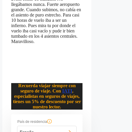
llegábamos nunca. Fuerte aeropuerto
grande. Cuando subimos, no cabía en
el asiento de puro estrecho. Para casi
10 horas de vuelo iba a ser un
infierno. Pues mira tu por donde el
vuelo iba casi vacío y pude ir bien
tumbado en los 4 asientos centrales.
Maravilloso.
Recuerda viajar siempre con
seguro de viaje. Con
IATI
,
especialistas en seguros de viajes,
tienes un 5% de descuento por ser
nuestro lector.
País de residencia
España