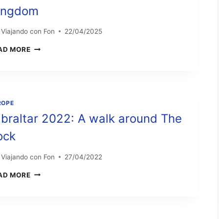
ingdom
Viajando con Fon
22/04/2025
LONDON
AD MORE
2025:
BACK
TO
UNITED
KINGDOM
ROPE
ibraltar 2022: A walk around The
ock
Viajando con Fon
27/04/2022
GIBRALTAR
AD MORE
2022:
A
WALK
AROUND