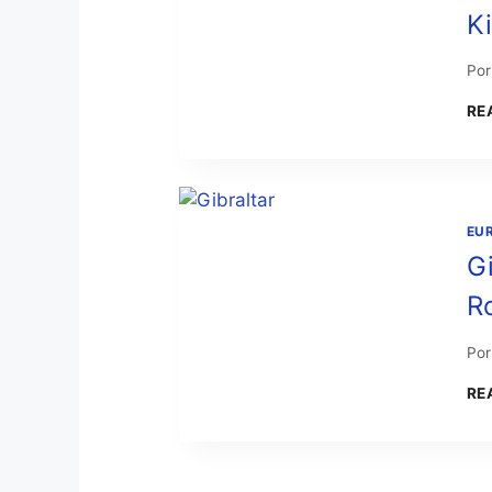
K
Por
RE
EU
G
R
Por
RE