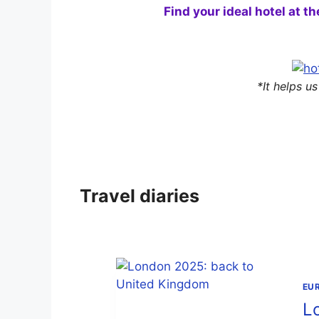
Find your ideal hotel at t
*It helps u
Travel diaries
EU
L