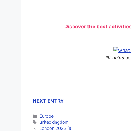
Discover the best activitie
*It helps u
NEXT ENTRY
Categorías
Europe
Etiquetas
unitedkingdom
London 2025 (I)