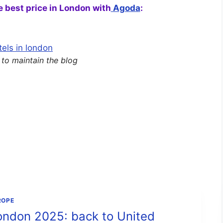
he best price in London with
Agoda
:
s to maintain the blog
ROPE
ondon 2025: back to United