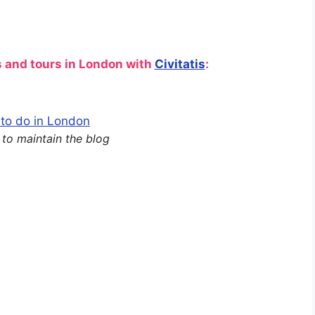
THE
ROCK
s and tours in London with
Civitatis
:
s to maintain the blog