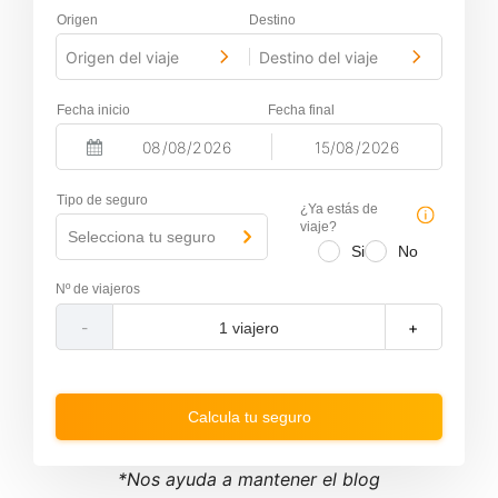
Origen
Destino
Origen del viaje
Destino del viaje
-
Fecha inicio
Fecha final
-
N
N
a
a
Tipo de seguro
v
v
¿Ya estás de
i
i
viaje?
Selecciona tu seguro
g
g
Si
No
a
a
t
t
Nº de viajeros
e
e
f
b
-
+
o
a
r
c
w
k
a
w
r
a
Calcula tu seguro
d
r
t
d
o
t
i
o
*Nos ayuda a mantener el blog
n
i