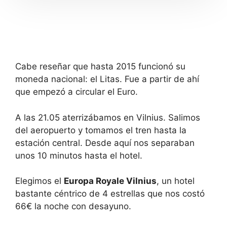
t
n
e
t
r
e
a
r
c
a
t
c
w
t
i
w
Cabe reseñar que hasta 2015 funcionó su
t
i
moneda nacional: el Litas. Fue a partir de ahí
h
t
t
h
que empezó a circular el Euro.
h
t
e
h
c
e
A las 21.05 aterrizábamos en Vilnius. Salimos
a
c
l
a
del aeropuerto y tomamos el tren hasta la
e
l
estación central. Desde aquí nos separaban
n
e
d
n
unos 10 minutos hasta el hotel.
a
d
r
a
a
r
Elegimos el
Europa Royale Vilnius
, un hotel
n
a
bastante céntrico de 4 estrellas que nos costó
d
n
s
d
66€ la noche con desayuno.
e
s
l
e
e
l