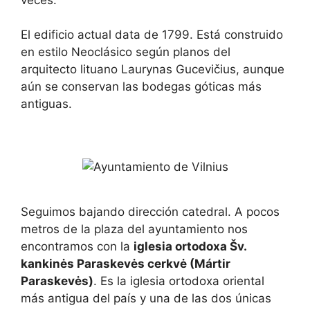
f
s
o
f
r
o
El edificio actual data de 1799. Está construido
c
r
en estilo Neoclásico según planos del
h
c
a
h
arquitecto lituano Laurynas Gucevičius, aunque
n
a
aún se conservan las bodegas góticas más
g
n
i
g
antiguas.
n
i
g
n
d
g
a
d
t
a
e
t
s
e
.
s
.
Seguimos bajando dirección catedral. A pocos
metros de la plaza del ayuntamiento nos
encontramos con la
iglesia ortodoxa Šv.
kankinės Paraskevės cerkvė (Mártir
Paraskevės)
. Es la iglesia ortodoxa oriental
más antigua del país y una de las dos únicas