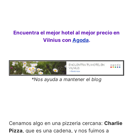
c
e
t
c
a
t
d
a
a
d
t
a
Encuentra el mejor hotel al mejor precio en
e
t
.
e
Vilnius con
Agoda
.
P
.
r
P
e
r
s
e
s
s
t
s
h
t
e
h
*Nos ayuda a mantener el blog
q
e
u
q
e
u
s
e
t
s
i
t
o
i
n
o
m
n
a
m
Cenamos algo en una pizzeria cercana:
Charlie
r
a
Pizza
, que es una cadena, y nos fuimos a
k
r