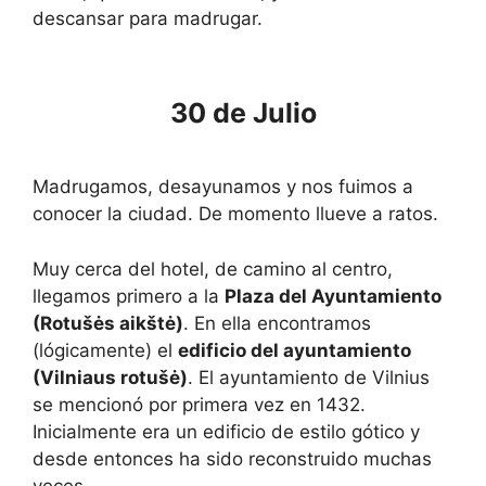
k
k
descansar para madrugar.
e
k
y
e
t
y
o
t
g
o
30 de Julio
e
g
t
e
t
t
h
t
Madrugamos, desayunamos y nos fuimos a
e
h
k
e
conocer la ciudad. De momento llueve a ratos.
e
k
y
e
b
y
Muy cerca del hotel, de camino al centro,
o
b
a
o
llegamos primero a la
Plaza del Ayuntamiento
r
a
(Rotušės aikštė)
. En ella encontramos
d
r
s
d
(lógicamente) el
edificio del ayuntamiento
h
s
(Vilniaus rotušė)
. El ayuntamiento de Vilnius
o
h
r
o
se mencionó por primera vez en 1432.
t
r
Inicialmente era un edificio de estilo gótico y
c
t
u
c
desde entonces ha sido reconstruido muchas
t
u
s
t
veces.