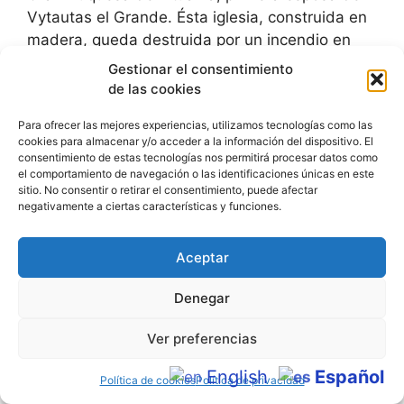
Vytautas el Grande. Ésta iglesia, construida en
madera, queda destruida por un incendio en
1419.
Gestionar el consentimiento
de las cookies
La actual se reconstruye por orden del rey de
Para ofrecer las mejores experiencias, utilizamos tecnologías como las
Polonia y gran duque de Lituania Alejandro I
cookies para almacenar y/o acceder a la información del dispositivo. El
Jagiellon. Tras otro voraz incendio en 1582, se
consentimiento de estas tecnologías nos permitirá procesar datos como
llevó a cabo otra reconstrucción financiada por
el comportamiento de navegación o las identificaciones únicas en este
sitio. No consentir o retirar el consentimiento, puede afectar
Mikołaj “el Negro” Radziwiłł y Jerzy Radziwił.
negativamente a ciertas características y funciones.
Aceptar
Denegar
Ver preferencias
English
Español
Política de cookies
Política de privacidad