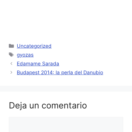
Categorías
Uncategorized
Etiquetas
gyozas
Edamame Sarada
Budapest 2014: la perla del Danubio
Deja un comentario
Comentario