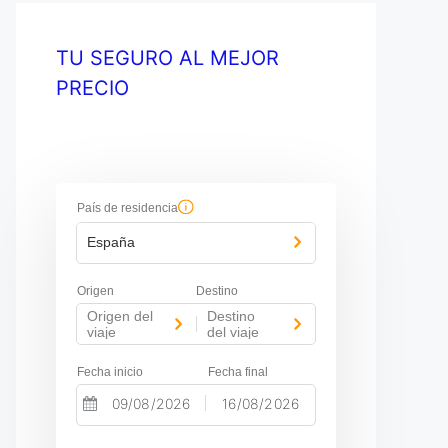
TU SEGURO AL MEJOR
PRECIO
País de residencia
España
Origen
Destino
Origen del
Destino
-
viaje
del viaje
Fecha inicio
Fecha final
-
N
N
a
a