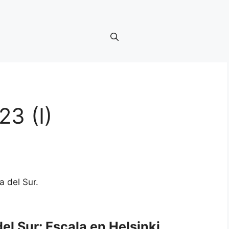
23 (I)
a del Sur.
el Sur: Escala en Helsinki