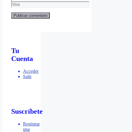
electrónico
Web
Tu
Cuenta
Acceder
Salir
Suscríbete
Registrar
una