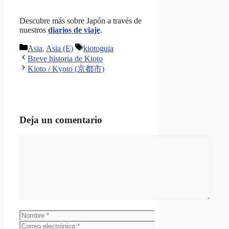
Descubre más sobre Japón a través de
nuestros
diarios de viaje
.
Categorías
Etiquetas
Asia
,
Asia (E)
kiotoguia
Breve historia de Kioto
Kioto / Kyoto (京都市)
Deja un comentario
Comentario
Nombre
Correo