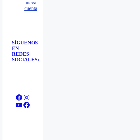
nueva
cuenta
SÍGUENOS
EN
REDES
SOCIALES:
Facebook
Instagram
YouTube
Facebook