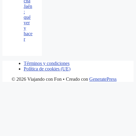
cha
Jaén
:
qué
ver
y
hace
r
Términos y condiciones
Política de cookies (UE)
© 2026 Viajando con Fon
• Creado con
GeneratePress