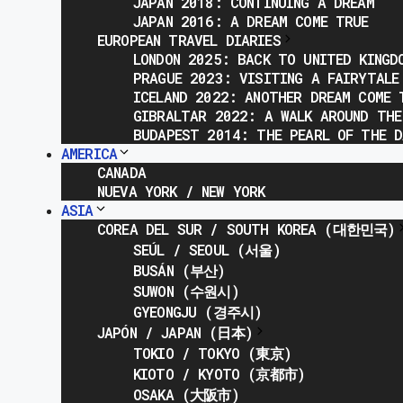
JAPAN 2018: CONTINUING A DREAM
JAPAN 2016: A DREAM COME TRUE
EUROPEAN TRAVEL DIARIES
LONDON 2025: BACK TO UNITED KINGD
PRAGUE 2023: VISITING A FAIRYTALE
ICELAND 2022: ANOTHER DREAM COME 
GIBRALTAR 2022: A WALK AROUND THE
BUDAPEST 2014: THE PEARL OF THE D
AMERICA
CANADA
NUEVA YORK / NEW YORK
ASIA
COREA DEL SUR / SOUTH KOREA (대한민국)
SEÚL / SEOUL (서울)
BUSÁN (부산)
SUWON (수원시)
GYEONGJU (경주시)
JAPÓN / JAPAN (日本)
TOKIO / TOKYO (東京)
KIOTO / KYOTO (京都市)
OSAKA (大阪市)