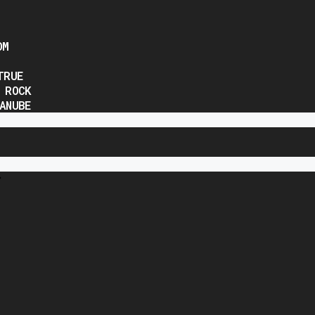
OM
TRUE
 ROCK
ANUBE