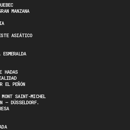
UEBEC
GRAN MANZANA
IA
ESTE ASIÁTICO
A ESMERALDA
E HADAS
EALIDAD
R EL PEÑÓN
 MONT SAINT-MICHEL
NN – DÜSSELDORF.
RESA
ADA