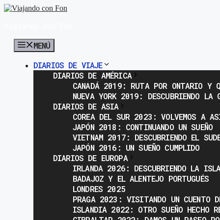
Saltar
al
Viajando con Fon
contenido
MENÚ
DIARIOS DE VIAJE
DIARIOS DE AMÉRICA
CANADÁ 2019: RUTA POR ONTARIO Y Q
NUEVA YORK 2019: DESCUBRIENDO LA 
DIARIOS DE ASIA
COREA DEL SUR 2023: VOLVEMOS A AS
JAPÓN 2018: CONTINUANDO UN SUEÑO
VIETNAM 2017: DESCUBRIENDO EL SUD
JAPÓN 2016: UN SUEÑO CUMPLIDO
DIARIOS DE EUROPA
IRLANDA 2026: DESCUBRIENDO LA ISL
BADAJOZ Y EL ALENTEJO PORTUGUÉS
LONDRES 2025
PRAGA 2023: VISITANDO UN CUENTO D
ISLANDIA 2022: OTRO SUEÑO HECHO R
GIBRALTAR 2022: DAMOS UN PASEO PO