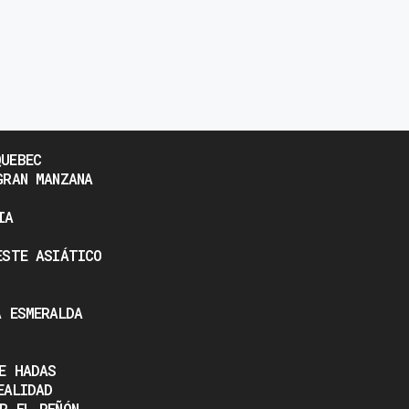
UEBEC
GRAN MANZANA
IA
ESTE ASIÁTICO
A ESMERALDA
E HADAS
EALIDAD
R EL PEÑÓN