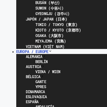
BUSÁN (부산)
SUWON (수원시)
GYEONGJU (경주시)
JAPÓN / JAPAN (日本)
TOKIO / TOKYO (東京)
KIOTO / KYOTO (京都市)
OSAKA (大阪市)
MIYAJIMA (宮島)
VIETNAM (VIỆT NAM)
EUROPA / EUROPE
ALEMANIA
BERLÍN
AUSTRIA
VIENA / WIEN
BÉLGICA
GANTE
YPRES
DINAMARCA
ESLOVAQUIA
ESPAÑA
ANDALUCÍA