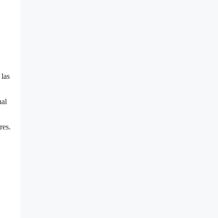
 las
nal
res.