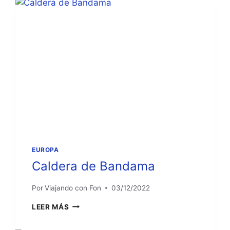
t
a
GRAN
e
t
CANARIA
s
e
.
s
.
EUROPA
Caldera de Bandama
Por
Viajando con Fon
03/12/2022
CALDERA
LEER MÁS
DE
BANDAMA