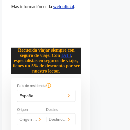
Más información en la
web oficial
.
Recuerda viajar siempre con
seguro de viaje. Con
IATI
,
especialistas en seguros de viajes,
tienes un 5% de descuento por ser
nuestro lector.
País de residencia
España
Origen
Destino
Origen del viaje
-
Destino del viaje