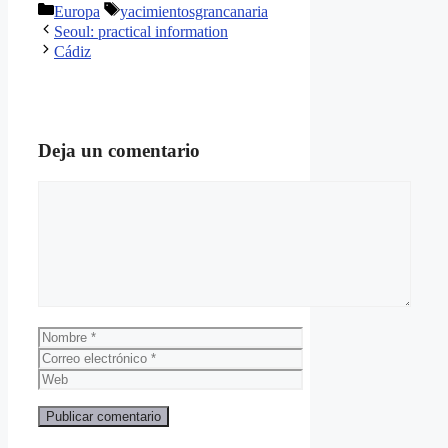
Categorías
Etiquetas
Europa
yacimientosgrancanaria
Seoul: practical information
Cádiz
Deja un comentario
Comentario
Nombre
Correo
electrónico
Web