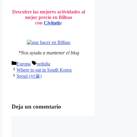
Descubre las mejores actividades al
mejor precio en Bilbao
con
Civitatis
:
*Nos ayuda a mantener el blog
Categorías
Etiquetas
Europa
orduña
Where to eat in South Korea
Seoul (서울)
Deja un comentario
Comentario