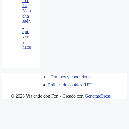
illa-
La
Man
cha
Jaén
:
qué
ver
y
hace
r
Términos y condiciones
Política de cookies (UE)
© 2026 Viajando con Fon
• Creado con
GeneratePress