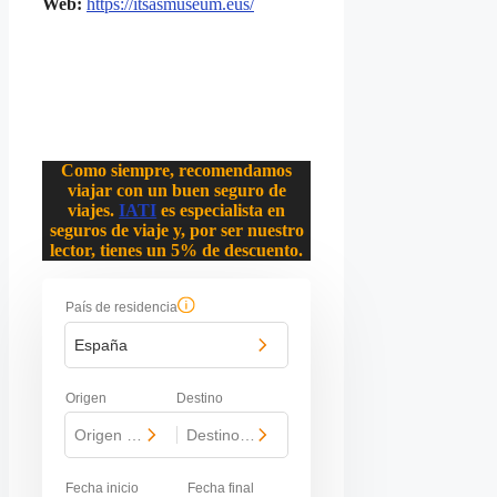
Web:
https://itsasmuseum.eus/
Como siempre, recomendamos
viajar con un buen seguro de
viajes.
IATI
es especialista en
seguros de viaje y, por ser nuestro
lector, tienes un 5% de descuento.
País de residencia
España
Origen
Destino
Origen del viaje
-
Destino del viaje
Fecha inicio
Fecha final