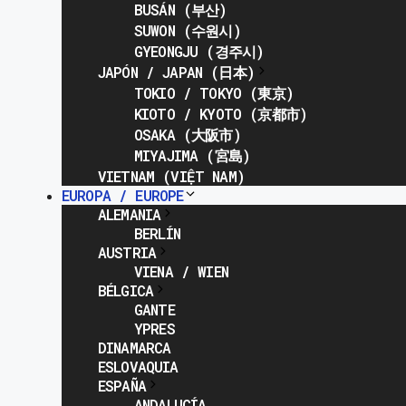
BUSÁN (부산)
SUWON (수원시)
GYEONGJU (경주시)
JAPÓN / JAPAN (日本)
TOKIO / TOKYO (東京)
KIOTO / KYOTO (京都市)
OSAKA (大阪市)
MIYAJIMA (宮島)
VIETNAM (VIỆT NAM)
EUROPA / EUROPE
ALEMANIA
BERLÍN
AUSTRIA
VIENA / WIEN
BÉLGICA
GANTE
YPRES
DINAMARCA
ESLOVAQUIA
ESPAÑA
ANDALUCÍA