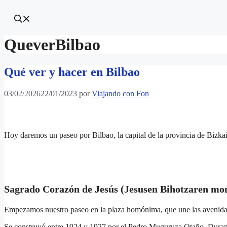
QueverBilbao
Qué ver y hacer en Bilbao
03/02/2026
22/01/2023
por
Viajando con Fon
Hoy daremos un paseo por Bilbao, la capital de la provincia de Bizk
Sagrado Corazón de Jesús
(Jesusen Bihotzaren m
Empezamos nuestro paseo en la plaza homónima, que une las avenid
Se construyó entre 1924 y 1927 por el Pedro Muguruza Otaño. Durant