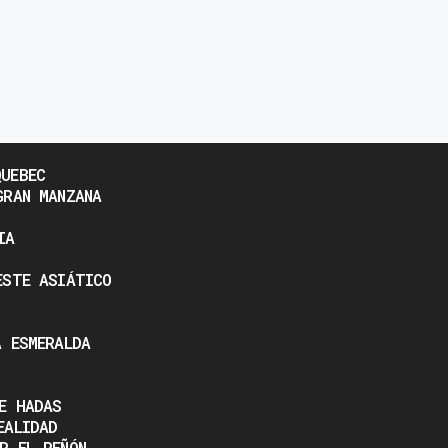
UEBEC
GRAN MANZANA
IA
ESTE ASIÁTICO
A ESMERALDA
E HADAS
EALIDAD
R EL PEÑÓN