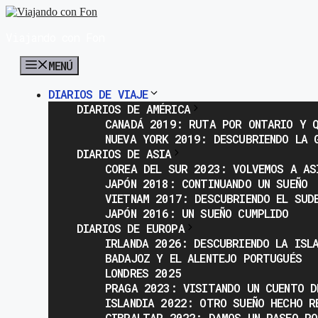
Saltar
al
Viajando con Fon
contenido
MENÚ
DIARIOS DE VIAJE
DIARIOS DE AMÉRICA
CANADÁ 2019: RUTA POR ONTARIO Y Q
NUEVA YORK 2019: DESCUBRIENDO LA 
DIARIOS DE ASIA
COREA DEL SUR 2023: VOLVEMOS A AS
JAPÓN 2018: CONTINUANDO UN SUEÑO
VIETNAM 2017: DESCUBRIENDO EL SUD
JAPÓN 2016: UN SUEÑO CUMPLIDO
DIARIOS DE EUROPA
IRLANDA 2026: DESCUBRIENDO LA ISL
BADAJOZ Y EL ALENTEJO PORTUGUÉS
LONDRES 2025
PRAGA 2023: VISITANDO UN CUENTO D
ISLANDIA 2022: OTRO SUEÑO HECHO R
GIBRALTAR 2022: DAMOS UN PASEO PO