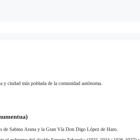
aia y ciudad más poblada de la comunidad autónoma.
onumentua)
as de Sabino Arana y la Gran Vía Don Digo López de Haro.
e el gobierno del alcalde Ernesto Erkoreka (1931-1934 / 1936-1937) s