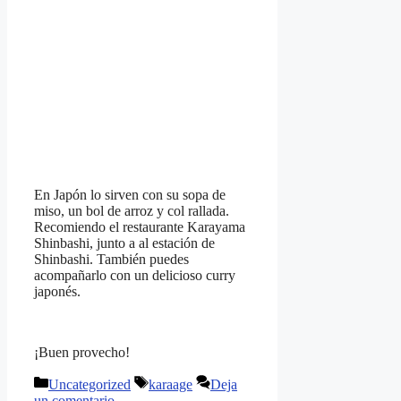
En Japón lo sirven con su sopa de
miso, un bol de arroz y col rallada.
Recomiendo el restaurante Karayama
Shinbashi, junto a al estación de
Shinbashi. También puedes
acompañarlo con un delicioso curry
japonés.
¡Buen provecho!
Categorías
Etiquetas
Uncategorized
karaage
Deja
un comentario