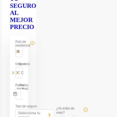
SEGURO
AL
MEJOR
PRECIO
País de
residencia
España
Origen
Destino
Origen del viaje
-
Destino del viaje
Fecha
Fecha
inicio
final
-
Navigate
Navigate
forward
backward
Tipo de seguro
to
to
¿Ya estás de
interact
interact
Selecciona tu
viaje?
with
with
seguro