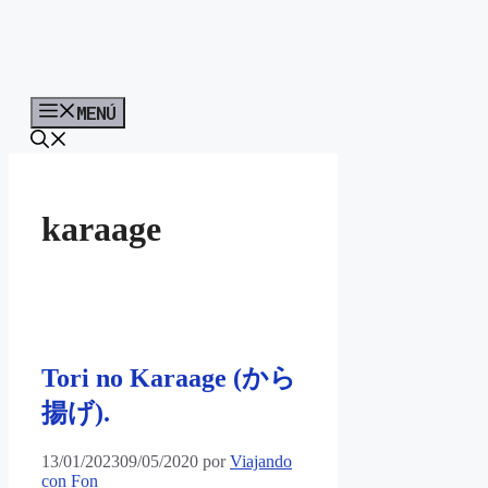
MENÚ
karaage
Tori no Karaage (から
揚げ).
13/01/2023
09/05/2020
por
Viajando
con Fon