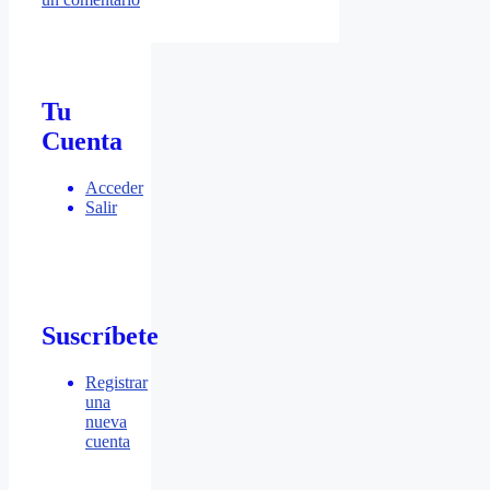
Tu
Cuenta
Acceder
Salir
Suscríbete
Registrar
una
nueva
cuenta