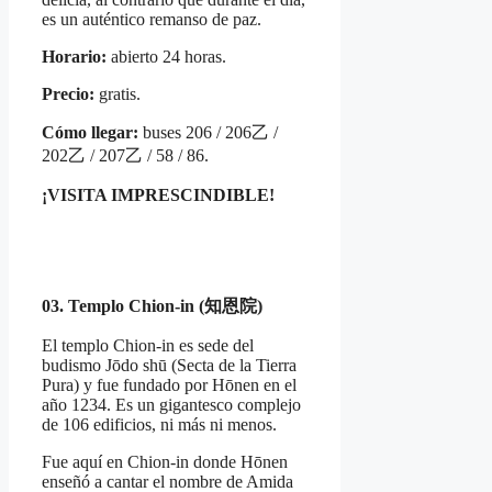
es un auténtico remanso de paz.
Horario:
abierto 24 horas.
Precio:
gratis.
Cómo llegar:
buses 206 / 206乙 /
202乙 / 207乙 / 58 / 86.
¡VISITA IMPRESCINDIBLE!
03. Templo Chion-in (知恩院)
El templo Chion-in es sede del
budismo Jōdo shū (Secta de la Tierra
Pura) y fue fundado por Hōnen en el
año 1234. Es un gigantesco complejo
de 106 edificios, ni más ni menos.
Fue aquí en Chion-in donde Hōnen
enseñó a cantar el nombre de Amida