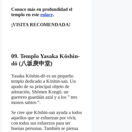
Conoce más en profundidad el
templo en este
enlace
.
¡VISITA RECOMENDADA!
09. Templo Yasaka Kōshin-
dō (八坂庚申堂)
Yasaka Kōshin-dō es un pequeño
templo dedicado a Kōshin-san. Un
apodo de su principal objeto de
adoración, Shōmen Kongō, un
guerrero guardián azul y a los ” tres
monos sabios “.
Se cree que Kōshin-san ayuda a todos
aquellos que se esfuerzan por vivir,
con todos sus esfuerzos para ser
buenas personas. También se piensa