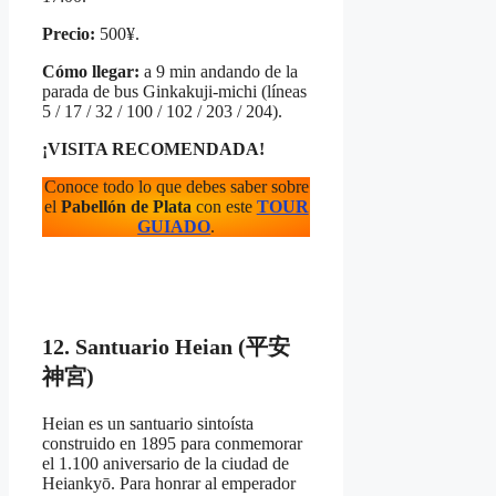
Precio:
500¥.
Cómo llegar:
a 9 min andando de la
parada de bus Ginkakuji-michi (líneas
5 / 17 / 32 / 100 / 102 / 203 / 204).
¡VISITA RECOMENDADA!
Conoce todo lo que debes saber sobre
el
Pabellón de Plata
con este
TOUR
GUIADO
.
12. Santuario Heian (平安
神宮)
Heian es un santuario sintoísta
construido en 1895 para conmemorar
el 1.100 aniversario de la ciudad de
Heiankyō. Para honrar al emperador