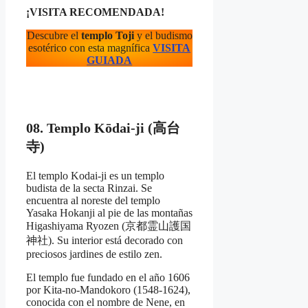
¡VISITA RECOMENDADA!
Descubre el
templo Toji
y el budismo
esotérico con esta magnífica
VISITA
GUIADA
08. Templo Kōdai-ji (高台
寺)
El templo Kodai-ji es un templo
budista de la secta Rinzai. Se
encuentra al noreste del templo
Yasaka Hokanji al pie de las montañas
Higashiyama Ryozen (京都霊山護国
神社). Su interior está decorado con
preciosos jardines de estilo zen.
El templo fue fundado en el año 1606
por Kita-no-Mandokoro (1548-1624),
conocida con el nombre de Nene, en