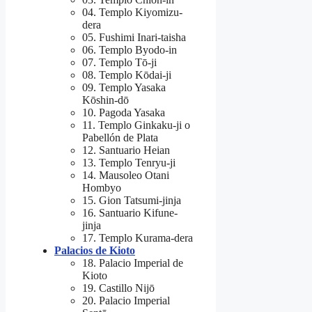
04. Templo Kiyomizu-
dera
05. Fushimi Inari-taisha
06. Templo Byodo-in
07. Templo Tō-ji
08. Templo Kōdai-ji
09. Templo Yasaka
Kōshin-dō
10. Pagoda Yasaka
11. Templo Ginkaku-ji o
Pabellón de Plata
12. Santuario Heian
13. Templo Tenryu-ji
14. Mausoleo Otani
Hombyo
15. Gion Tatsumi-jinja
16. Santuario Kifune-
jinja
17. Templo Kurama-dera
Palacios de Kioto
18. Palacio Imperial de
Kioto
19. Castillo Nijō
20. Palacio Imperial