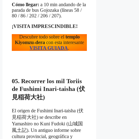
Cómo llegar:
a 10 min andando de la
parada de bus Gojozaka (líneas 58 /
80 / 86 / 202 / 206 / 207).
¡VISITA IMPRESCINDIBLE!
Descubre todo sobre el
templo
Kiyomzu-dera
con esta interesante
VISITA GUIADA
.
05. Recorrer los mil Toriis
de Fushimi Inari-taisha (伏
見稲荷大社)
El origen de Fushimi Inari-taisha (伏
見稲荷大社) se describe en
Yamashiro no Kuni Fudoki (山城国
風土記). Un antiguo informe sobre
cultura provincial, geográfica y