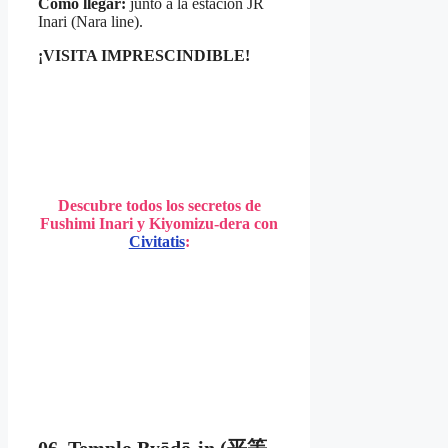
Cómo llegar:
junto a la estación JR
Inari (Nara line).
¡VISITA IMPRESCINDIBLE!
Descubre todos los secretos de
Fushimi Inari y Kiyomizu-dera con
Civitatis
:
06. Templo Byōdō-in (平等