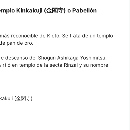
b
y
o
b
Templo Kinkakuji (金閣寺) o Pabellón
a
o
r
a
d
r
s
d
h
s
o
h
más reconocible de Kioto. Se trata de un templo
r
o
 de pan de oro.
t
r
c
t
u
c
de descanso del Shōgun Ashikaga Yoshimitsu.
t
u
s
t
irtió en templo de la secta Rinzai y su nombre
f
s
o
f
r
o
c
r
h
c
a
h
n
a
g
n
i
g
n
i
g
n
d
g
a
d
t
a