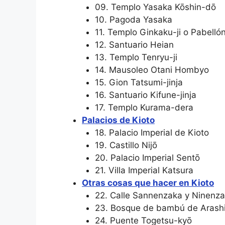
09. Templo Yasaka Kōshin-dō
10. Pagoda Yasaka
11. Templo Ginkaku-ji o Pabelló
12. Santuario Heian
13. Templo Tenryu-ji
14. Mausoleo Otani Hombyo
15. Gion Tatsumi-jinja
16. Santuario Kifune-jinja
17. Templo Kurama-dera
Palacios de Kioto
18. Palacio Imperial de Kioto
19. Castillo Nijō
20. Palacio Imperial Sentō
21. Villa Imperial Katsura
Otras cosas que hacer en Kioto
22. Calle Sannenzaka y Ninenz
23. Bosque de bambú de Arash
24. Puente Togetsu-kyō