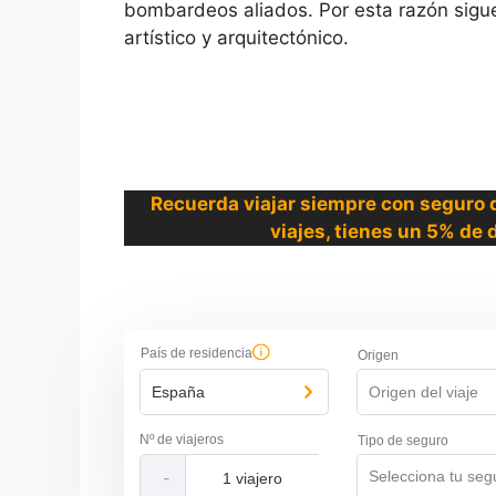
bombardeos aliados. Por esta razón sigue
artístico y arquitectónico.
Recuerda viajar siempre con seguro 
viajes, tienes un 5% de 
País de residencia
Origen
España
Origen del viaje
Nº de viajeros
Tipo de seguro
Selecciona tu seg
-