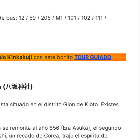
e
t
s
e
.
s
de bus: 12 / 59 / 205 / M1 / 101 / 102 / 111 /
.
lo Kinkakuji
con este bonito
TOUR GUIADO
.
aka (八坂神社)
sta situado en el distrito Gion de Kioto. Existes
ria se remonta al año 656 (Era Asuka), el segundo
hi, un recado de Corea, trajo el espíritu de